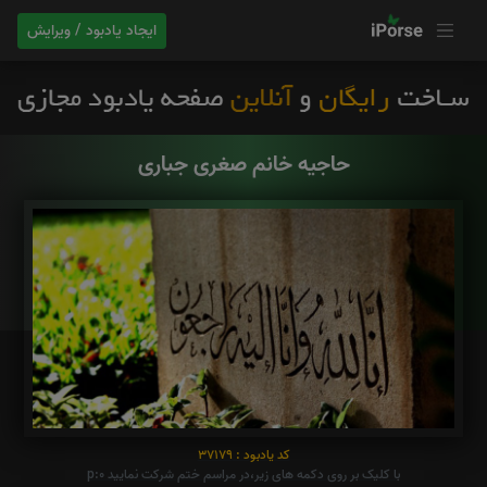
ایجاد یادبود / ویرایش
حاجیه خانم صغری جباری
کد یادبود : 37179
با کلیک بر روی دکمه های زیر،در مراسم ختم شرکت نمایید p:0