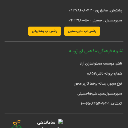
پشتیبان: صادق پور - 09378608043
مدیرمسئول : حسینی - 09123180050
واتس اپ مدیرمسئول
واتس اپ پشتیبانی
نشریه فرهنگی-مذهبی آی پُرسه
ناشر:موسسه محتواسازان آراد
شماره پروانه ناشر:8854
نوع مجوز: رسانه برخط کاربر محور
مدیرمسئول:سیدعلیرضاحسینی
کدشامد:1-2-845409-65-0-1