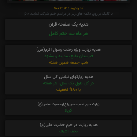
کد یادبود : 5072913
با کلیک بر روی دکمه های زیر،در مراسم ختم شرکت نمایید p:0
هدیه یک صفحه قرآن
هر ماه سه ختم کامل
هدیه زیارت ویژه رحلت رسول اکرم(ص)
قبرستان بقیع، مدینه و مشهد
شب جمعه همین هفته
هدیه زیارتهای نیابتی کل سال
در کل طول یک سال، هر هفته
با 80% تخفیف
زیارت حرم امام حسین(ع)وحضرت عباس(ع)
کربلا
هدیه زیارت در حرم حضرت علی(ع)
نجف اشرف