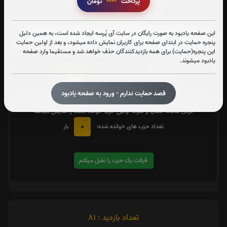
پرداخت
----
تومان
زیارت شهدا
این صفحه یادبود به صورت رایگان در سایت آی پُرسه ایجاد شده است، به همین دلیل
پنجره حمایت در ابتدای صفحه برای کاربران نمایش داده میشود، و بعد از اولین حمایت
این پنجره(حمایت) برای همه بازدیدکنندگان حذف خواهد شد و مستقیما وارد صفحه
متن زیارت شهدا
یادبود میشوند.
0
تعداد دفعات ختم کل قرآن:
بار
قصد حمایت ندارم - ورود به صفحه یادبود
یک حزب
در صورت تمایل با کلیک بر روی دکمه زیر قرائت
را تقبل کنید. بعد از کلیک
کردن سامانه شماره و صوت اولین حزب خوانده نشده را نمایش میدهد
0
تعداد حزب های خوانده شده:
بار
قرائت یک حزب را تقبل میکنم
تعداد بازدید : 81