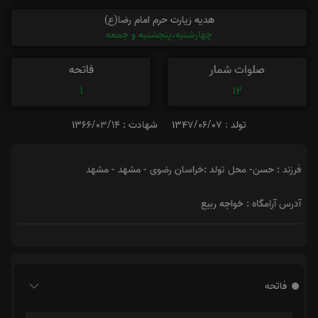
هدیه زیارت حرم امام رضا(ع)
چهارشنبه،پنجشنبه و جمعه
صلوات شمار
فاتحه
1
12
تولد : 1347/06/07
شهادت : 1366/03/14
فرزند : حسن- محل تولد :خراسان رضوی - مشهد - مشهد
آدرس آرامگاه : خواجه ربیع
فاتحه