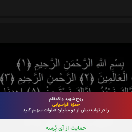
روح شهید والامقام
حمزه افراسیابی
را در ثواب بیش از دو میلیارد صلوات سهیم کنید
حمایت از آی پُرسه