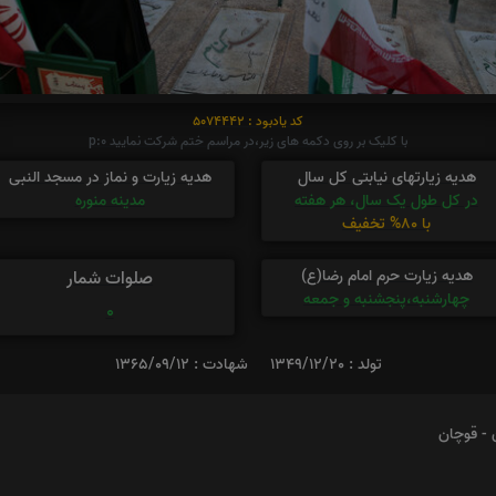
کد یادبود : 5074442
با کلیک بر روی دکمه های زیر،در مراسم ختم شرکت نمایید p:0
هدیه زیارتهای نیابتی کل سال
هدیه زیارت و نماز در مسجد النبی
در کل طول یک سال، هر هفته
مدینه منوره
با 80% تخفیف
هدیه زیارت حرم امام رضا(ع)
صلوات شمار
چهارشنبه،پنجشنبه و جمعه
0
تولد : 1349/12/20
شهادت : 1365/09/12
 - قوچان