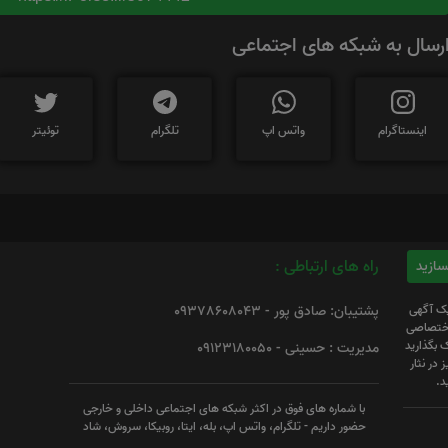
رسال به شبکه های اجتماعی
اینستاگرام
واتس اپ
تلگرام
توئیتر
راه های ارتباطی :
یک آگهی
پشتیبان: صادق پور - 09378608043
 اختصاصی
 بگذارید
مدیریت : حسینی - 09123180050
 در نثار
د.
با شماره های فوق در اکثر شبکه های اجتماعی داخلی و خارجی
حضور داریم - تلگرام، واتس اپ، بله، ایتا، روبیکا، سروش، شاد