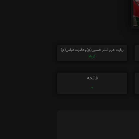
زیارت حرم امام حسین(ع)وحضرت عباس(ع)
کربلا
فاتحه
0