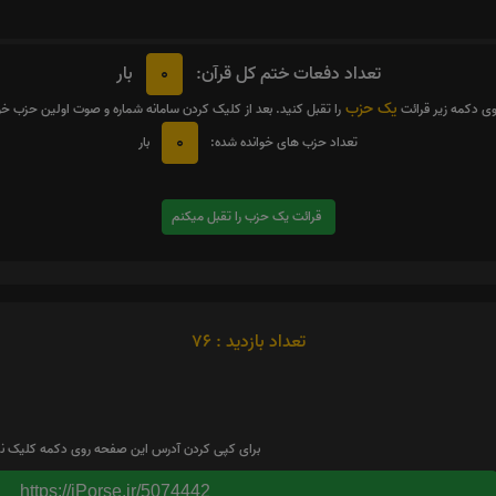
0
تعداد دفعات ختم کل قرآن:
بار
یک حزب
وی دکمه زیر قرائت
را تقبل کنید. بعد از کلیک کردن سامانه شماره و صوت اولین حزب خ
0
تعداد حزب های خوانده شده:
بار
قرائت یک حزب را تقبل میکنم
تعداد بازدید : 76
برای کپی کردن آدرس این صفحه روی دکمه کلیک نم
https://iPorse.ir/5074442