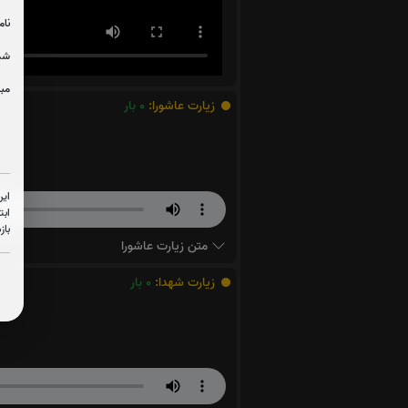
نام
شما
مبل
زیارت عاشورا:
0
بار
این
ابت
باز
متن زیارت عاشورا
زیارت شهدا:
0
بار