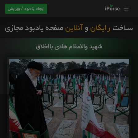
ایجاد یادبود / ویرایش
شهید والامقام هادی بااخلاق