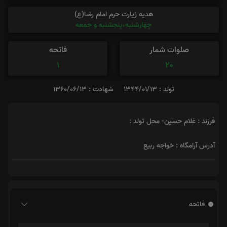
هدیه زیارت حرم امام رضا(ع)
چهارشنبه،پنجشنبه و جمعه
صلوات شمار
فاتحه
1
20
تولد : 1344/01/13
شهادت : 1360/06/13
فرزند : غلام حسین- محل تولد :
آدرس آرامگاه : خواجه ربیع
فاتحه