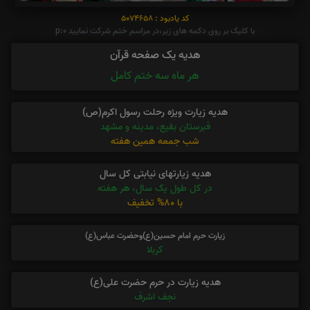
کد یادبود : 5074658
با کلیک بر روی دکمه های زیر،در مراسم ختم شرکت نمایید p:0
هدیه یک صفحه قرآن
هر ماه سه ختم کامل
هدیه زیارت ویژه رحلت رسول اکرم(ص)
قبرستان بقیع، مدینه و مشهد
شب جمعه همین هفته
هدیه زیارتهای نیابتی کل سال
در کل طول یک سال، هر هفته
با 80% تخفیف
زیارت حرم امام حسین(ع)وحضرت عباس(ع)
کربلا
هدیه زیارت در حرم حضرت علی(ع)
نجف اشرف