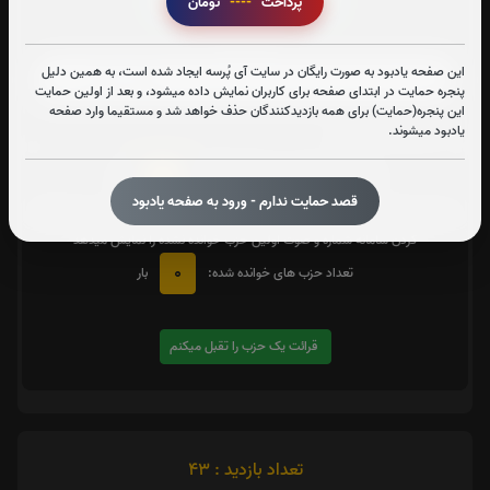
پرداخت
----
تومان
زیارت شهدا
این صفحه یادبود به صورت رایگان در سایت آی پُرسه ایجاد شده است، به همین دلیل
پنجره حمایت در ابتدای صفحه برای کاربران نمایش داده میشود، و بعد از اولین حمایت
این پنجره(حمایت) برای همه بازدیدکنندگان حذف خواهد شد و مستقیما وارد صفحه
متن زیارت شهدا
یادبود میشوند.
0
تعداد دفعات ختم کل قرآن:
بار
قصد حمایت ندارم - ورود به صفحه یادبود
یک حزب
در صورت تمایل با کلیک بر روی دکمه زیر قرائت
را تقبل کنید. بعد از کلیک
کردن سامانه شماره و صوت اولین حزب خوانده نشده را نمایش میدهد
0
تعداد حزب های خوانده شده:
بار
قرائت یک حزب را تقبل میکنم
تعداد بازدید : 43