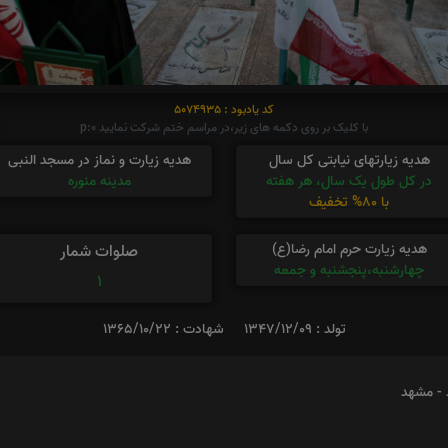
کد یادبود : 5074935
با کلیک بر روی دکمه های زیر،در مراسم ختم شرکت نمایید p:0
هدیه زیارتهای نیابتی کل سال
هدیه زیارت و نماز در مسجد النبی
در کل طول یک سال، هر هفته
مدینه منوره
با 80% تخفیف
هدیه زیارت حرم امام رضا(ع)
صلوات شمار
چهارشنبه،پنجشنبه و جمعه
1
تولد : 1347/12/09
شهادت : 1365/10/22
 - مشهد