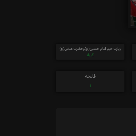
زیارت حرم امام حسین(ع)وحضرت عباس(ع)
کربلا
فاتحه
1