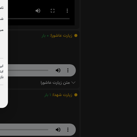
نام
شما
مبل
زیارت عاشورا:
0
بار
این
ابت
باز
متن زیارت عاشورا
زیارت شهدا:
1
بار