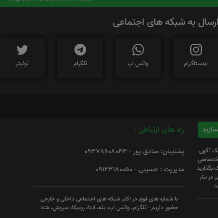
رسال به شبکه های اجتماعی
اینستاگرام
واتس اپ
تلگرام
توئیتر
راه های ارتباطی :
یک آگهی
پشتیبان: صادق پور - 09378608043
 اختصاصی
 بگذارید
مدیریت : حسینی - 09123180050
 در نثار
د.
با شماره های فوق در اکثر شبکه های اجتماعی داخلی و خارجی
حضور داریم - تلگرام، واتس اپ، بله، ایتا، روبیکا، سروش، شاد