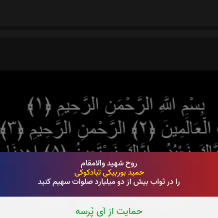
روح شهید والامقام
حمید بوربیکی تبادکوکی
را در ثواب بیش از دو میلیارد صلوات سهیم کنید
حمایت از آی پُرسه