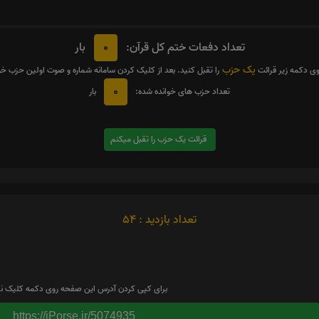
0
تعداد دفعات ختم کل قرآن:
بار
یک حزب
وی دکمه زیر قرائت
را تقبل کنید. بعد از کلیک کردن سامانه شماره و صوت اولین حزب خ
0
تعداد حزب های خوانده شده:
بار
قرائت یک حزب را تقبل میکنم
تعداد بازدید : 54
برای کپی کردن آدرس این صفحه روی دکمه کلیک نم
https://iPorse.ir/5074935