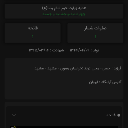
هدیه زیارت حرم امام رضا(ع)
چهارشنبه،پنجشنبه و جمعه
صلوات شمار
فاتحه
1
1
تولد : 1344/04/09
شهادت : 1365/03/14
فرزند : حسن- محل تولد :خراسان رضوی - مشهد - مشهد
آدرس آرامگاه : ابروان
فاتحه