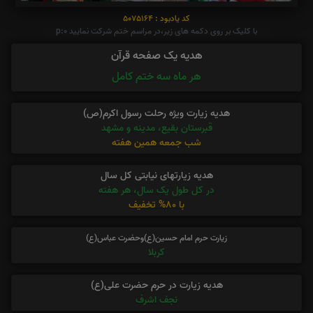
کد یادبود : 5075164
با کلیک بر روی دکمه های زیر،در مراسم ختم شرکت نمایید p:0
هدیه یک صفحه قرآن
هر ماه سه ختم کامل
هدیه زیارت ویژه رحلت رسول اکرم(ص)
قبرستان بقیع، مدینه و مشهد
شب جمعه همین هفته
هدیه زیارتهای نیابتی کل سال
در کل طول یک سال، هر هفته
با 80% تخفیف
زیارت حرم امام حسین(ع)وحضرت عباس(ع)
کربلا
هدیه زیارت در حرم حضرت علی(ع)
نجف اشرف