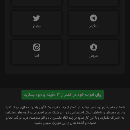
تلگرام
توئیتر
سروش
ایتا
برای اموات خود در کمتر از 3 دقیقه یادبود بسازید
شما در نشریه آی پُرسِه می توانید در کمتر از چند دقیقه یک آگهی یادبود مجازی ایجاد کنید
و برای دوستان و آشنایان لینک اختصاصی آن را در شبکه های اجتماعی و گروه های مختلف
به اشتراک بگذارید و با این کار علاوه بر زنده نگاه داشتن یاد و نام متوفیان عزیز در نثار دعا و
صلوات و فاتحه به روح این عزیزان سهیم باشید.