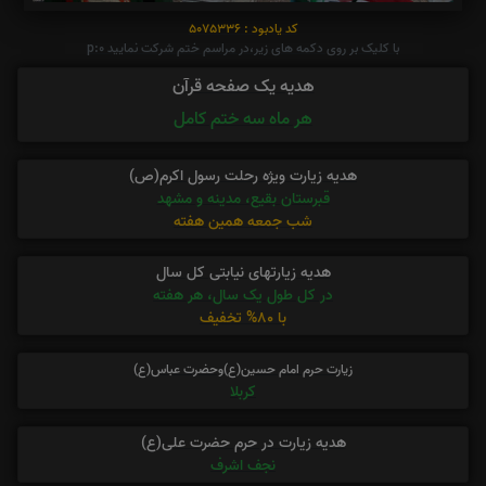
کد یادبود : 5075336
با کلیک بر روی دکمه های زیر،در مراسم ختم شرکت نمایید p:0
هدیه یک صفحه قرآن
هر ماه سه ختم کامل
هدیه زیارت ویژه رحلت رسول اکرم(ص)
قبرستان بقیع، مدینه و مشهد
شب جمعه همین هفته
هدیه زیارتهای نیابتی کل سال
در کل طول یک سال، هر هفته
با 80% تخفیف
زیارت حرم امام حسین(ع)وحضرت عباس(ع)
کربلا
هدیه زیارت در حرم حضرت علی(ع)
نجف اشرف