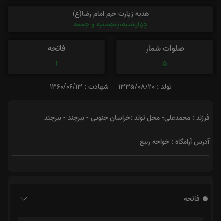
هدیه زیارت حرم امام رضا(ع)
چهارشنبه،پنجشنبه و جمعه
صلوات شمار
فاتحه
1
5
تولد : 1335/08/20
شهادت : 1360/06/13
فرزند : محمدعلی- محل تولد :خراسان جنوبی - بیرجند - بیرجند
آدرس آرامگاه : خواجه ربیع
فاتحه