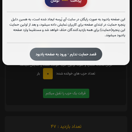
پرداخت
----
تومان
زیارت شهدا
این صفحه یادبود به صورت رایگان در سایت آی پُرسه ایجاد شده است، به همین دلیل
پنجره حمایت در ابتدای صفحه برای کاربران نمایش داده میشود، و بعد از اولین حمایت
این پنجره(حمایت) برای همه بازدیدکنندگان حذف خواهد شد و مستقیما وارد صفحه
متن زیارت شهدا
یادبود میشوند.
0
تعداد دفعات ختم کل قرآن:
بار
قصد حمایت ندارم - ورود به صفحه یادبود
یک حزب
در صورت تمایل با کلیک بر روی دکمه زیر قرائت
را تقبل کنید. بعد از کلیک
کردن سامانه شماره و صوت اولین حزب خوانده نشده را نمایش میدهد
0
تعداد حزب های خوانده شده:
بار
قرائت یک حزب را تقبل میکنم
تعداد بازدید : 47