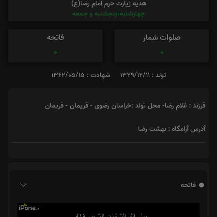
هدیه زیارت حرم امام رضا(ع)
چهارشنبه،پنجشنبه و جمعه
صلوات شمار
فاتحه
0
0
تولد : 1329/12/11
شهادت : 1362/05/15
فرزند : غلام رضا- محل تولد :خراسان رضوی - فریمان - فریمان
آدرس آرامگاه : بهشت رضا
فاتحه