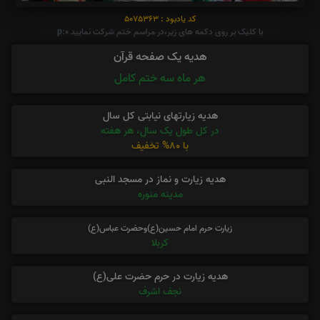
کد یادبود : 5075363
با کلیک بر روی دکمه های زیر،در مراسم ختم شرکت نمایید p:0
هدیه یک صفحه قرآن
هر ماه سه ختم کامل
هدیه زیارتهای نیابتی کل سال
در کل طول یک سال، هر هفته
با 80% تخفیف
هدیه زیارت و نماز در مسجد النبی
مدینه منوره
زیارت حرم امام حسین(ع)وحضرت عباس(ع)
کربلا
هدیه زیارت در حرم حضرت علی(ع)
نجف اشرف