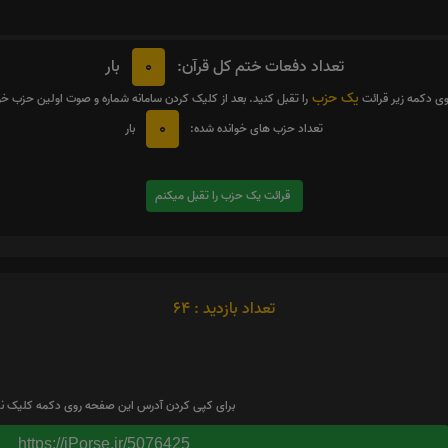
0
تعداد دفعات ختم کل قرآن:
بار
یک حزب
وی دکمه زیر قرائت
را تقبل کنید. بعد از کلیک کردن سامانه شماره و صوت اولین حزب خ
0
تعداد حزب های خوانده شده:
بار
قرائت یک حزب را تقبل میکنم
تعداد بازدید : 64
برای کپی کردن آدرس این صفحه روی دکمه کلیک نم
https://iPorse.ir/5076425