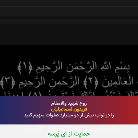
روح شهید والامقام
فریدون اسماعیلیان
را در ثواب بیش از دو میلیارد صلوات سهیم کنید
حمایت از آی پُرسه