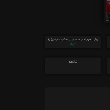
زیارت حرم امام حسین(ع)وحضرت عباس(ع)
کربلا
فاتحه
1