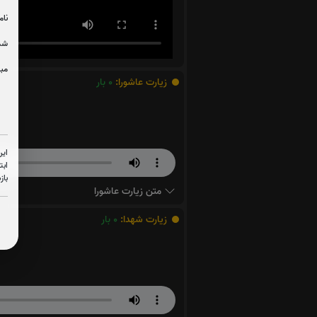
نام
شما
مبل
زیارت عاشورا:
0
بار
این
ابت
باز
متن زیارت عاشورا
زیارت شهدا:
0
بار