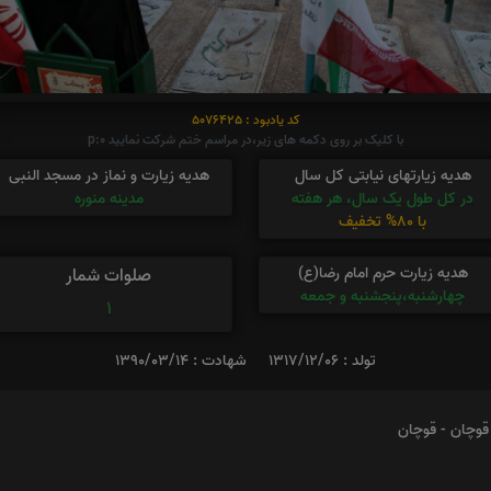
کد یادبود : 5076425
با کلیک بر روی دکمه های زیر،در مراسم ختم شرکت نمایید p:0
هدیه زیارتهای نیابتی کل سال
هدیه زیارت و نماز در مسجد النبی
در کل طول یک سال، هر هفته
مدینه منوره
با 80% تخفیف
هدیه زیارت حرم امام رضا(ع)
صلوات شمار
چهارشنبه،پنجشنبه و جمعه
1
تولد : 1317/12/06
شهادت : 1390/03/14
قوچان - قوچان