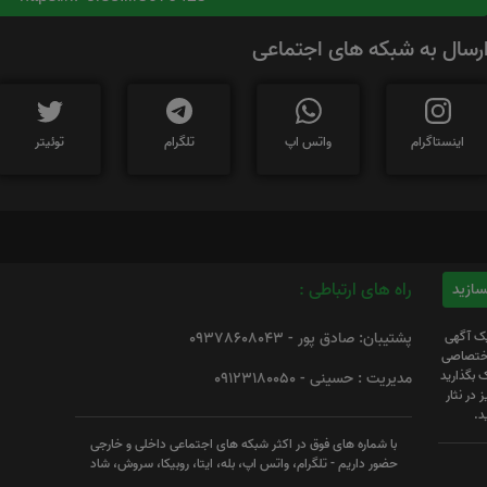
رسال به شبکه های اجتماعی
اینستاگرام
واتس اپ
تلگرام
توئیتر
راه های ارتباطی :
یک آگهی
پشتیبان: صادق پور - 09378608043
 اختصاصی
 بگذارید
مدیریت : حسینی - 09123180050
 در نثار
د.
با شماره های فوق در اکثر شبکه های اجتماعی داخلی و خارجی
حضور داریم - تلگرام، واتس اپ، بله، ایتا، روبیکا، سروش، شاد