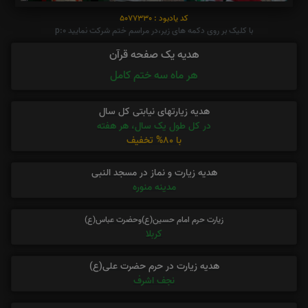
کد یادبود : 5077330
با کلیک بر روی دکمه های زیر،در مراسم ختم شرکت نمایید p:0
هدیه یک صفحه قرآن
هر ماه سه ختم کامل
هدیه زیارتهای نیابتی کل سال
در کل طول یک سال، هر هفته
با 80% تخفیف
هدیه زیارت و نماز در مسجد النبی
مدینه منوره
زیارت حرم امام حسین(ع)وحضرت عباس(ع)
کربلا
هدیه زیارت در حرم حضرت علی(ع)
نجف اشرف