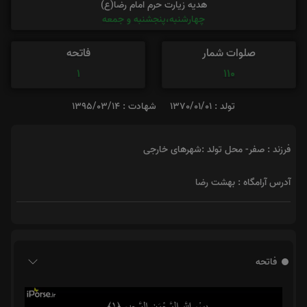
هدیه زیارت حرم امام رضا(ع)
چهارشنبه،پنجشنبه و جمعه
صلوات شمار
فاتحه
1
110
تولد : 1370/01/01
شهادت : 1395/03/14
فرزند : صفر- محل تولد :شهرهای خارجی
آدرس آرامگاه : بهشت رضا
فاتحه