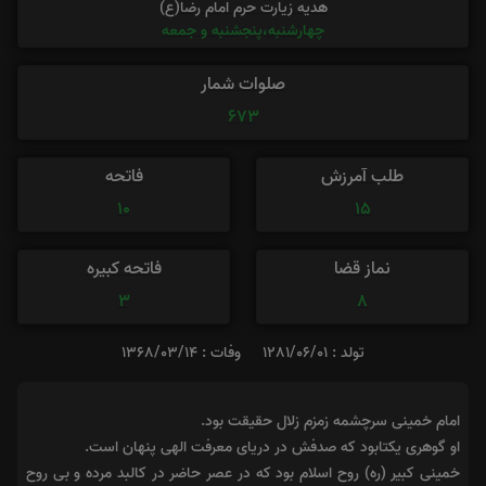
هدیه زیارت حرم امام رضا(ع)
چهارشنبه،پنجشنبه و جمعه
صلوات شمار
673
طلب آمرزش
فاتحه
10
15
نماز قضا
فاتحه کبیره
3
8
تولد : 1281/06/01
وفات : 1368/03/14
امام خمینی سرچشمه زمزم زلال حقیقت بود.
او گوهری یکتابود که صدفش در دریای معرفت الهی پنهان است.
خمینی کبیر (ره) روح اسلام بود که در عصر حاضر در کالبد مرده و بی روح