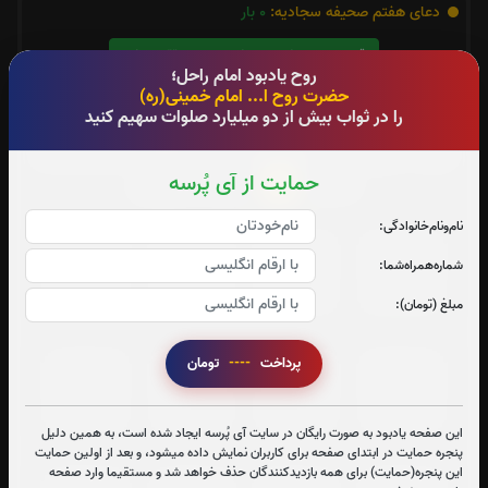
دعای هفتم صحیفه سجادیه:
0
بار
قرائت دعای هفتم صحیفه سجادیه را تقبل میکنم
روح یادبود امام راحل؛
حضرت روح ا... امام خمینی(ره)
0
تعداد دفعات ختم قران:
بار
را در ثواب بیش از دو میلیارد صلوات سهیم کنید
جهت تسریع در ختم قرآن کریم پیشنهاد میشود حضرتعالی جزء
حمایت از آی پُرسه
2
شماره
را قرائت بفرمایید
نام‌و‌نام‌خانوادگی:
جزء 1
جزء 2
جزء 3
جزء 4
شماره‌همراه‌شما:
1
بار
0
بار
0
بار
0
بار
مبلغ (تومان):
پرداخت
----
تومان
جزء 5
جزء 6
جزء 7
جزء 8
0
بار
0
بار
0
بار
0
بار
این صفحه یادبود به صورت رایگان در سایت آی پُرسه ایجاد شده است، به همین دلیل
پنجره حمایت در ابتدای صفحه برای کاربران نمایش داده میشود، و بعد از اولین حمایت
این پنجره(حمایت) برای همه بازدیدکنندگان حذف خواهد شد و مستقیما وارد صفحه