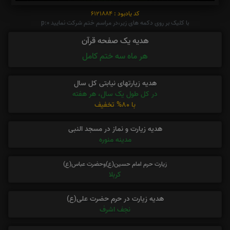
کد یادبود : 6121884
با کلیک بر روی دکمه های زیر،در مراسم ختم شرکت نمایید p:0
هدیه یک صفحه قرآن
هر ماه سه ختم کامل
هدیه زیارتهای نیابتی کل سال
در کل طول یک سال، هر هفته
با 80% تخفیف
هدیه زیارت و نماز در مسجد النبی
مدینه منوره
زیارت حرم امام حسین(ع)وحضرت عباس(ع)
کربلا
هدیه زیارت در حرم حضرت علی(ع)
نجف اشرف