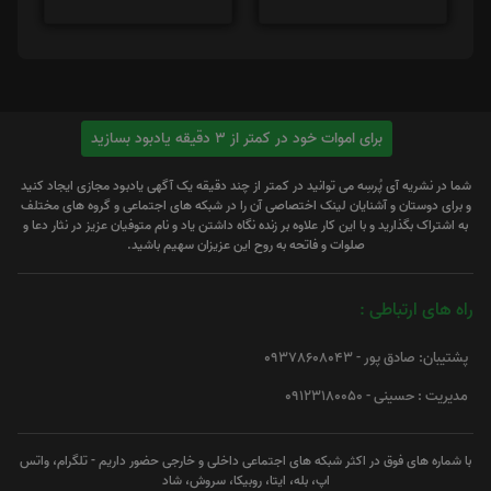
برای اموات خود در کمتر از 3 دقیقه یادبود بسازید
شما در نشریه آی پُرسِه می توانید در کمتر از چند دقیقه یک آگهی یادبود مجازی ایجاد کنید
و برای دوستان و آشنایان لینک اختصاصی آن را در شبکه های اجتماعی و گروه های مختلف
به اشتراک بگذارید و با این کار علاوه بر زنده نگاه داشتن یاد و نام متوفیان عزیز در نثار دعا و
صلوات و فاتحه به روح این عزیزان سهیم باشید.
راه های ارتباطی :
پشتیبان: صادق پور - 09378608043
مدیریت : حسینی - 09123180050
با شماره های فوق در اکثر شبکه های اجتماعی داخلی و خارجی حضور داریم - تلگرام، واتس
اپ، بله، ایتا، روبیکا، سروش، شاد