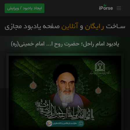
ایجاد یادبود / ویرایش
یادبود امام راحل؛ حضرت روح ا... امام خمینی(ره)