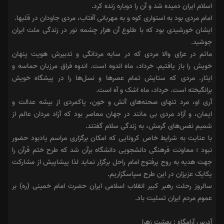
اسلام ایران دمیده شد و آن را دوباره زنده کرد.
امام مردی بود به استواری کوه و به مهربانی آفتاب، مردی جاودان در قلبها.
ایشان خورشیدی بود که با طلوع آن هزار چشمه نور در زندگی ملت ایران
جوشید.
ماتم در عزای والا مردی که در سایه مردانگی و تدبیرش هویت پنهان
خویش را باز یافتیم. خرداد، ماه اندوه است. اندوه فراق مرزبان حماسه و
ایثار. مردی که ستایش تمام عصرها و نسل‌ها را در پیشگاه خویش
برانگیخته است. خرداد، ماه اشک و آه است.
آری او، مرد تنهای صحنه‌های آتش و خون، پاکمردی از بیشه عدالت و
ایمان، و آزاد مردی بی مانند در جهان معاصر بود که آزاد مردان عالم از
شمیم نفس‌های گرمش، به زندگی سلام گفتند.
با عنایت به شرایط خاص کرونایی که امکان برگزاری مراسم یادبود حضور
نبود ؛ معاونت فرهنگی دانشجویی دانشگاه برآن شد که طرح ختم قرآن را
جهت هدیه به روح پرفتوح امام راحل برگزار نماید لذا پیشاپیش از مشارکت
یکایک عزیزان در این طرح سپاسگزاریم.
سالروز رحلت رهبر کبیر انقلاب اسلامی ایران حضرت امام خمینی (ره) بر
عموم مردم ایران تسلیت باد.
آدرس آرامگاه : بهشت زهرا