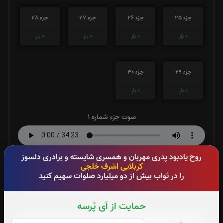
جزء 25
جزء 26
جزء 27
جزء 28
0
بار
0
بار
0
بار
0
بار
جزء 29
جزء 30
0
بار
0
بار
صوت جزء شماره 1
روح یادبود پدری مهربان و همسری شایسته و برادری دلسوز
صوت جزء شماره 2
کربلایی اشرف خلجی
را در ثواب بیش از دو میلیارد صلوات سهیم کنید
حمایت از آی پُرسه
صوت جزء شماره 3