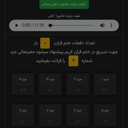
قرائت زیارت عاشورا را تقبل میکنم
صوت زیارت عاشورا - فانی
0
تعداد دفعات ختم قران:
بار
جهت تسریع در ختم قرآن کریم پیشنهاد میشود حضرتعالی جزء
9
شماره
را قرائت بفرمایید
جزء 1
جزء 2
جزء 3
جزء 4
2
بار
1
بار
1
بار
2
بار
جزء 5
جزء 6
جزء 7
جزء 8
1
بار
1
بار
1
بار
1
بار