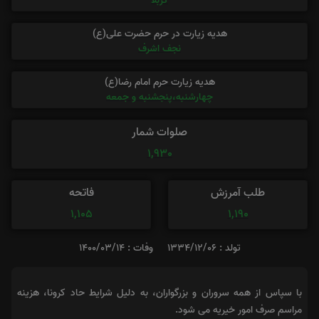
کربلا
هدیه زیارت در حرم حضرت علی(ع)
نجف اشرف
هدیه زیارت حرم امام رضا(ع)
چهارشنبه،پنجشنبه و جمعه
صلوات شمار
1,930
طلب آمرزش
فاتحه
1,105
1,190
تولد : 1334/12/06
وفات : 1400/03/14
با سپاس از همه سروران و بزرگواران، به دلیل شرایط حاد کرونا، هزینه
مراسم صرف امور خیریه می شود.