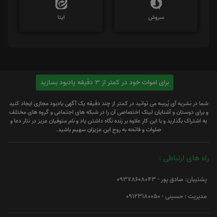
سروش
ایتا
برای اموات خود در کمتر از 3 دقیقه یادبود بسازید
شما در نشریه آی پُرسِه می توانید در کمتر از چند دقیقه یک آگهی یادبود مجازی ایجاد کنید
و برای دوستان و آشنایان لینک اختصاصی آن را در شبکه های اجتماعی و گروه های مختلف
به اشتراک بگذارید و با این کار علاوه بر زنده نگاه داشتن یاد و نام متوفیان عزیز در نثار دعا و
صلوات و فاتحه به روح این عزیزان سهیم باشید.
راه های ارتباطی :
پشتیبان: صادق پور - 09378608043
مدیریت : حسینی - 09123180050