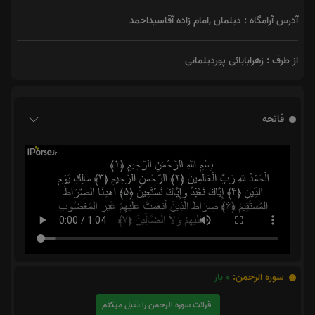
آدرس آرامگاه : دیلمان ,امام زاده آقاسیداحمد
از طرف : زهرابابائی پوردیلمانی
فاتحه
سوره الرحمن:
0
بار
قرائت سوره الرحمن را تقبل میکنم