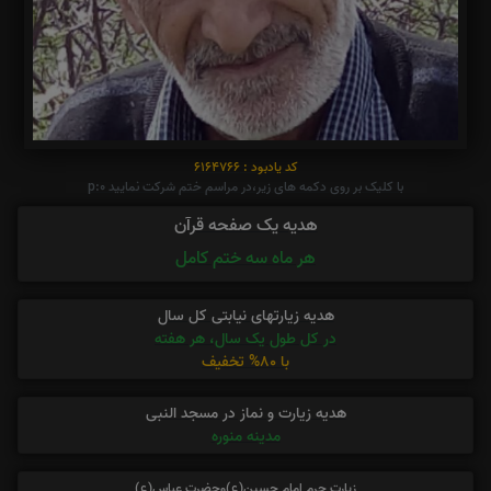
کد یادبود : 6164766
با کلیک بر روی دکمه های زیر،در مراسم ختم شرکت نمایید p:0
هدیه یک صفحه قرآن
هر ماه سه ختم کامل
هدیه زیارتهای نیابتی کل سال
در کل طول یک سال، هر هفته
با 80% تخفیف
هدیه زیارت و نماز در مسجد النبی
مدینه منوره
زیارت حرم امام حسین(ع)وحضرت عباس(ع)