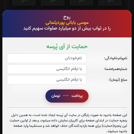
0
بار
0
بار
0
بار
0
بار
روح
موسی بابائی پوردیلمانی
جزء 29
جزء 30
را در ثواب بیش از دو میلیارد صلوات سهیم کنید
0
بار
0
بار
حمایت از آی پُرسه
صوت جزء شماره 1
نام‌و‌نام‌خانوادگی:
شماره‌همراه‌شما:
صوت جزء شماره 2
مبلغ (تومان):
پرداخت
----
تومان
صوت جزء شماره 3
این صفحه یادبود به صورت رایگان در سایت آی پُرسه ایجاد شده است، به همین دلیل
پنجره حمایت در ابتدای صفحه برای کاربران نمایش داده میشود، و بعد از اولین حمایت
این پنجره(حمایت) برای همه بازدیدکنندگان حذف خواهد شد و مستقیما وارد صفحه
صوت جزء شماره 4
یادبود میشوند.