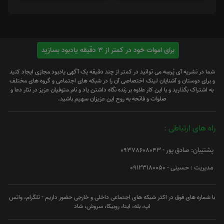
برای اموات خود در کمتر از 3 دقیقه یادبود بسازید
شما در نشریه آی پُرسِه می توانید در کمتر از چند دقیقه یک آگهی یادبود مجازی ایجاد کنید
و برای دوستان و آشنایان لینک اختصاصی آن را در شبکه های اجتماعی و گروه های مختلف
به اشتراک بگذارید و با این کار علاوه بر زنده نگاه داشتن یاد و نام متوفیان عزیز در نثار دعا و
صلوات و فاتحه به روح این عزیزان سهیم باشید.
راه های ارتباطی :
پشتیبان: صادق پور - 09378608043
مدیریت : حسینی - 09123180050
با شماره های فوق در اکثر شبکه های اجتماعی داخلی و خارجی حضور داریم - تلگرام، واتس
اپ، بله، ایتا، روبیکا، سروش، شاد