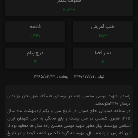
صلوات شمار
5,038
طلب آمرزش
فاتحه
1,441
653
نماز قضا
درج پیام
4
2
تولد : 1340/07/01
وفات : 1365/02/31
پاسدار شهید موسی محسن زاده در روستای قدمگاه شهرستان نهبندان
درسال 1340متولدشد.
در منطقه عملیاتی حاج عمران در تاریخ سی و یکم اردیبهشت ماه سال
۱۳۶۵ هجری شمسی در سن بیست و پنج سالگی به خیل شهدای ایران
اسلامی پیوست. پیکر مطهر شهید موسی محسن زاده سال ها مفقود بود تا
این که پس از پانزده سال، به‏وسیله گروه تفحص کشف گردید و در تاریخ