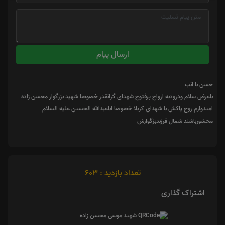
ارسال پیام
حسن با انب
باعرض سلام ودرودبه ارواح پرفتوح شهدای گرانقدر خصوصا شهید بزرگوار محسن زاده
امیدوارم روح پاکش با شهدای کربلا خصوصا اباعبدالله الحسین علیه السلام
محشورباشند شمال فرزندبزگوارش
تعداد بازدید : 603
اشتراک گذاری