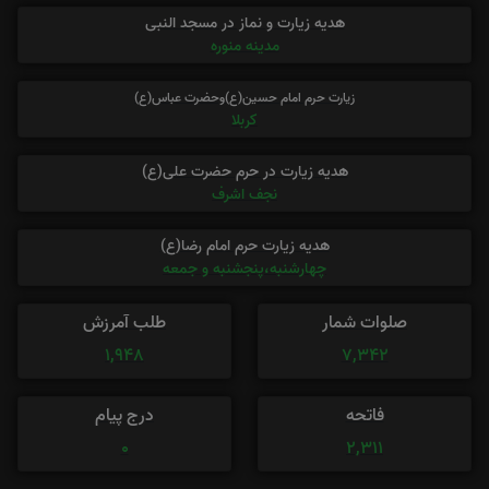
هدیه زیارت و نماز در مسجد النبی
مدینه منوره
زیارت حرم امام حسین(ع)وحضرت عباس(ع)
کربلا
هدیه زیارت در حرم حضرت علی(ع)
نجف اشرف
هدیه زیارت حرم امام رضا(ع)
چهارشنبه،پنجشنبه و جمعه
صلوات شمار
طلب آمرزش
1,948
7,342
فاتحه
درج پیام
0
2,311