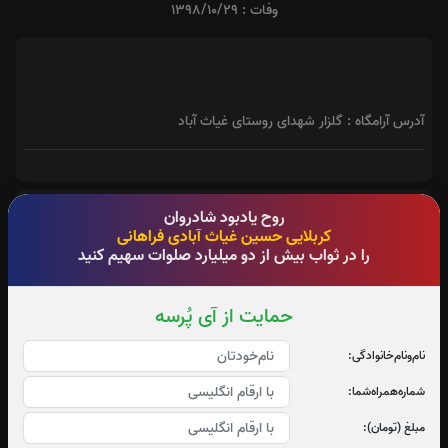
وفات : 1398/10/29
آدرس آرامگاه : گلزار شهدای روستای غیاث آباد
روح یادبود شادروان
کربلایی حسین غیاث آبادی فراهانی
فاتحه
را در ثواب بیش از دو میلیارد صلوات سهیم کنید
حمایت از آی پُرسه
نام‌و‌نام‌خانوادگی:
شماره‌همراه‌شما:
مبلغ (تومان):