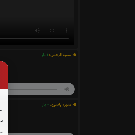
سوره الرحمن:
1
بار
سوره یاسین:
0
بار
نام
شما
مبل