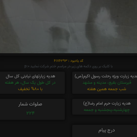
کد یادبود : 6176293
با کلیک بر روی دکمه های زیر،در مراسم ختم شرکت نمایید p:0
دیه زیارت ویژه رحلت رسول اکرم(ص)
هدیه زیارتهای نیابتی کل سال
قبرستان بقیع، مدینه و مشهد
در کل طول یک سال، هر هفته
شب جمعه همین هفته
با 80% تخفیف
هدیه زیارت حرم امام رضا(ع)
صلوات شمار
چهارشنبه،پنجشنبه و جمعه
224
درج پیام