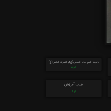
زیارت حرم امام حسین(ع)وحضرت عباس(ع)
کربلا
طلب آمرزش
94