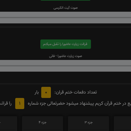
صوت آیت الکرسی
قرائت زیارت عاشورا را تقبل میکنم
صوت زیارت عاشورا - فانی
0
تعداد دفعات ختم قران:
بار
1
 در ختم قرآن کریم پیشنهاد میشود حضرتعالی جزء شماره
را قرائ
جزء 3
جزء 4
ج