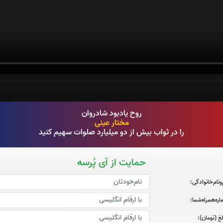
قرائت سوره الرحمن را تقبل میکنم
روح یادبود شادروان
مختار عینی
را در ثواب بیش از دو میلیارد صلوات سهیم کنید
صوت سوره الرحمن
حمایت از آی پُرسه
‌و‌نام‌خانوادگی:
قرائت سوره یاسین را تقبل میکنم
ره‌همراه‌شما:
صوت سوره یاسین
غ (تومان):