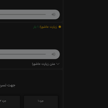
زیارت عاشورا:
1
بار
متن زیارت عاشورا
جهت تسریع
جزء 1
جزء 2