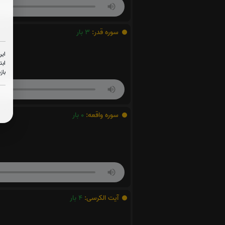
سوره قدر:
3
بار
این
ابت
باز
سوره واقعه:
0
بار
آیت الکرسی:
4
بار