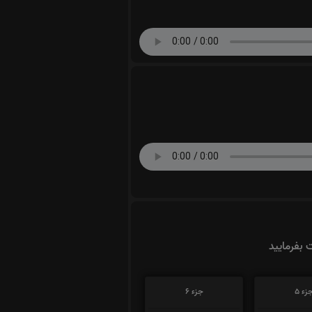
ت بفرمایید
زء 5
جزء 6