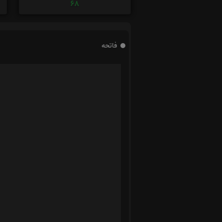
68
فاتحه