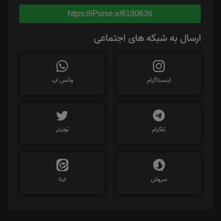
https://iPorse.ir/6180636
ارسال به شبکه های اجتماعی
اینستاگرام
واتس اپ
تلگرام
توئیتر
سروش
ایتا