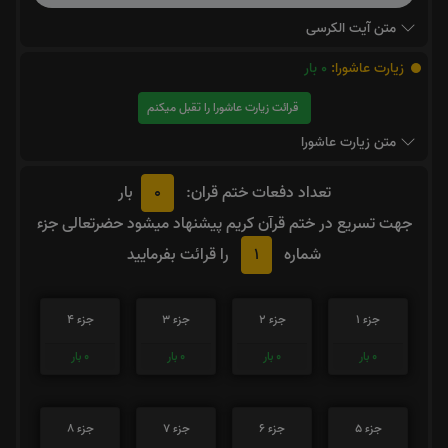
متن آیت الکرسی
زیارت عاشورا:
0
بار
قرائت زیارت عاشورا را تقبل میکنم
متن زیارت عاشورا
0
تعداد دفعات ختم قران:
بار
جهت تسریع در ختم قرآن کریم پیشنهاد میشود حضرتعالی جزء
1
شماره
را قرائت بفرمایید
جزء 1
جزء 2
جزء 3
جزء 4
0
بار
0
بار
0
بار
0
بار
جزء 5
جزء 6
جزء 7
جزء 8