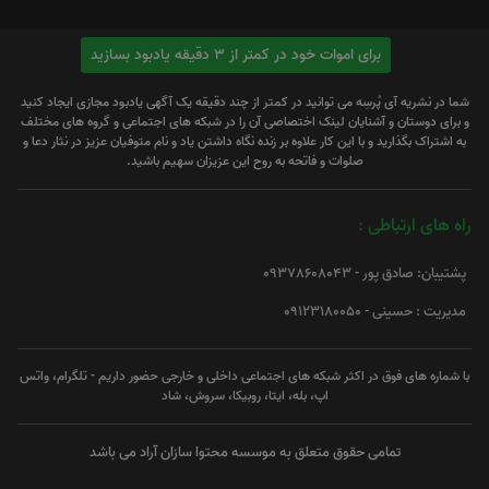
برای اموات خود در کمتر از 3 دقیقه یادبود بسازید
شما در نشریه آی پُرسِه می توانید در کمتر از چند دقیقه یک آگهی یادبود مجازی ایجاد کنید
و برای دوستان و آشنایان لینک اختصاصی آن را در شبکه های اجتماعی و گروه های مختلف
به اشتراک بگذارید و با این کار علاوه بر زنده نگاه داشتن یاد و نام متوفیان عزیز در نثار دعا و
صلوات و فاتحه به روح این عزیزان سهیم باشید.
راه های ارتباطی :
پشتیبان: صادق پور - 09378608043
مدیریت : حسینی - 09123180050
با شماره های فوق در اکثر شبکه های اجتماعی داخلی و خارجی حضور داریم - تلگرام، واتس
اپ، بله، ایتا، روبیکا، سروش، شاد
تمامی حقوق متعلق به موسسه محتوا سازان آراد می باشد