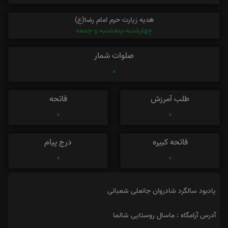
هدیه زیارت حرم امام رضا(ع)
چهارشنبه،پنجشنبه و جمعه
صلوات شمار
0
طلب آمرزش
فاتحه
0
0
فاتحه کبیره
درج پیام
0
0
یادبود سالگرد شادروان جانعلی شعبانی
آدرس آرامگاه : ماسال روستایی شالما