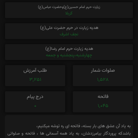
زیارت حرم امام حسین(ع)وحضرت عباس(ع)
کربلا
هدیه زیارت در حرم حضرت علی(ع)
نجف اشرف
هدیه زیارت حرم امام رضا(ع)
چهارشنبه،پنجشنبه و جمعه
صلوات شمار
طلب آمرزش
3,251
1,528
فاتحه
درج پیام
0
1,045
به یاد آن عشق های بار بسته، فاتحه ای ره توشه میکنیم،
باشدکه پروردگار بیامرزدشان، به یاد همه آسمانی ها ، فاتحه و صلواتی