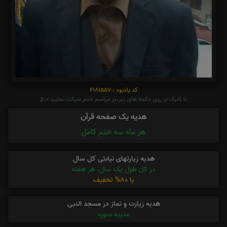
کد یادبود : 6181557
با کلیک بر روی دکمه های زیر،در مراسم ختم شرکت نمایید p:0
هدیه یک صفحه قرآن
هر ماه سه ختم کامل
هدیه زیارتهای نیابتی کل سال
در کل طول یک سال، هر هفته
با 80% تخفیف
هدیه زیارت و نماز در مسجد النبی
مدینه منوره