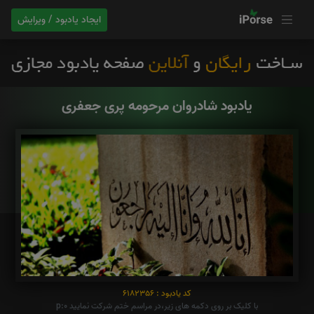
ایجاد یادبود / ویرایش
یادبود شادروان مرحومه پری جعفری
کد یادبود : 6182356
با کلیک بر روی دکمه های زیر،در مراسم ختم شرکت نمایید p:0