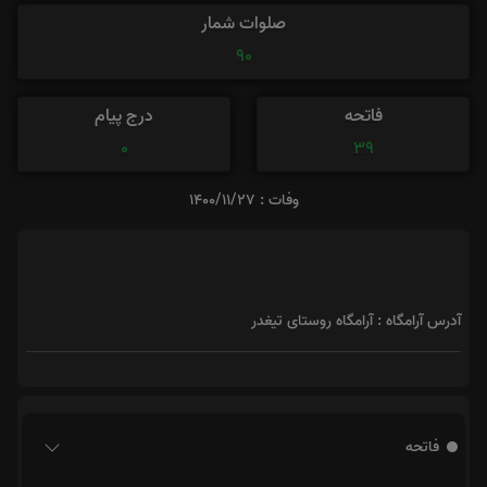
صلوات شمار
90
فاتحه
درج پیام
0
39
وفات : 1400/11/27
آدرس آرامگاه : آرامگاه روستای تیغدر
فاتحه