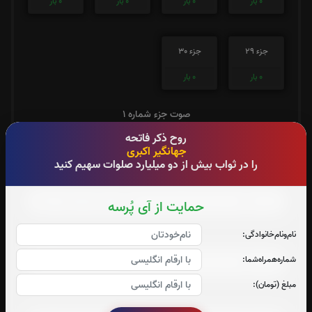
0
بار
0
بار
0
بار
0
بار
جزء 29
جزء 30
0
بار
0
بار
صوت جزء شماره 1
روح ذکر فاتحه
جهانگیر اکبری
را در ثواب بیش از دو میلیارد صلوات سهیم کنید
صوت جزء شماره 2
حمایت از آی پُرسه
نام‌و‌نام‌خانوادگی:
صوت جزء شماره 3
شماره‌همراه‌شما:
مبلغ (تومان):
صوت جزء شماره 4