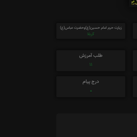
زیارت حرم امام حسین(ع)وحضرت عباس(ع)
کربلا
طلب آمرزش
11
درج پیام
0