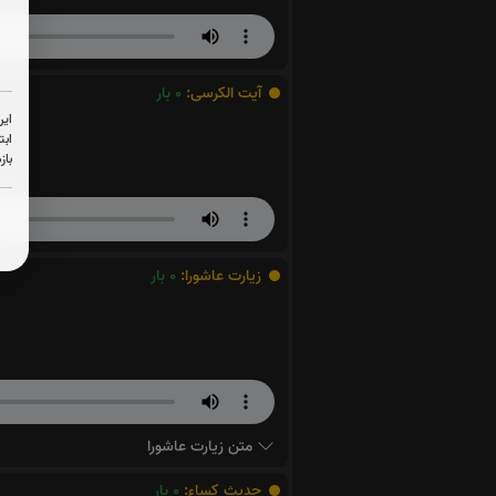
آیت الکرسی:
0
بار
این
ابت
باز
زیارت عاشورا:
0
بار
متن زیارت عاشورا
حدیث کساء:
0
بار