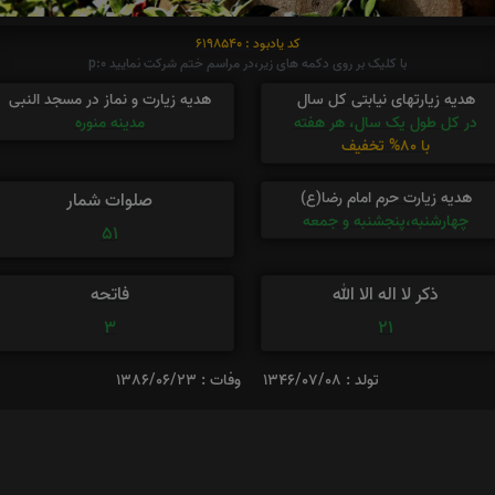
کد یادبود : 6198540
با کلیک بر روی دکمه های زیر،در مراسم ختم شرکت نمایید p:0
هدیه زیارتهای نیابتی کل سال
هدیه زیارت و نماز در مسجد النبی
در کل طول یک سال، هر هفته
مدینه منوره
با 80% تخفیف
هدیه زیارت حرم امام رضا(ع)
صلوات شمار
چهارشنبه،پنجشنبه و جمعه
51
ذکر لا اله الا الله
فاتحه
3
21
تولد : 1346/07/08
وفات : 1386/06/23