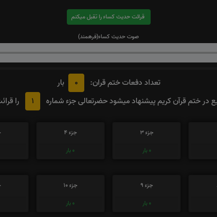
قرائت حدیث کساء را تقبل میکنم
صوت حدیث کساء(فرهمند)
0
تعداد دفعات ختم قران:
بار
1
 در ختم قرآن کریم پیشنهاد میشود حضرتعالی جزء شماره
را قرائ
جزء 3
جزء 4
ج
0
بار
0
بار
جزء 9
جزء 10
ج
0
بار
0
بار