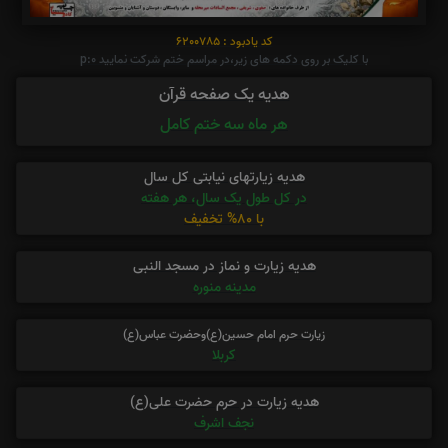
کد یادبود : 6200785
با کلیک بر روی دکمه های زیر،در مراسم ختم شرکت نمایید p:0
هدیه یک صفحه قرآن
هر ماه سه ختم کامل
هدیه زیارتهای نیابتی کل سال
در کل طول یک سال، هر هفته
با 80% تخفیف
هدیه زیارت و نماز در مسجد النبی
مدینه منوره
زیارت حرم امام حسین(ع)وحضرت عباس(ع)
کربلا
هدیه زیارت در حرم حضرت علی(ع)
نجف اشرف