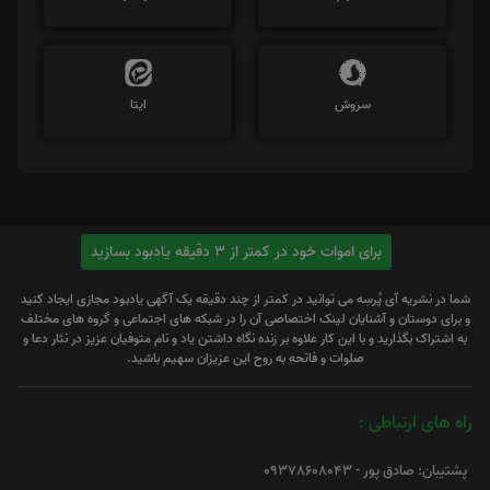
سروش
ایتا
برای اموات خود در کمتر از 3 دقیقه یادبود بسازید
شما در نشریه آی پُرسِه می توانید در کمتر از چند دقیقه یک آگهی یادبود مجازی ایجاد کنید
و برای دوستان و آشنایان لینک اختصاصی آن را در شبکه های اجتماعی و گروه های مختلف
به اشتراک بگذارید و با این کار علاوه بر زنده نگاه داشتن یاد و نام متوفیان عزیز در نثار دعا و
صلوات و فاتحه به روح این عزیزان سهیم باشید.
راه های ارتباطی :
پشتیبان: صادق پور - 09378608043