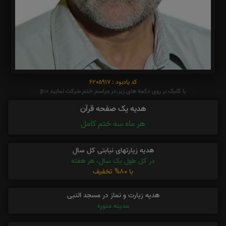
کد یادبود : 6205917
با کلیک بر روی دکمه های زیر،در مراسم ختم شرکت نمایید p:0
هدیه یک صفحه قرآن
هر ماه سه ختم کامل
هدیه زیارتهای نیابتی کل سال
در کل طول یک سال، هر هفته
با 80% تخفیف
هدیه زیارت و نماز در مسجد النبی
مدینه منوره