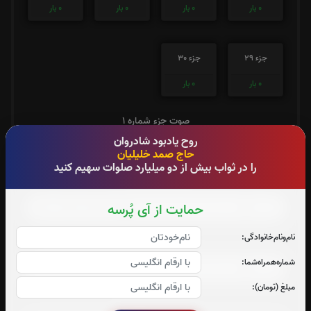
0
بار
0
بار
0
بار
0
بار
جزء 29
جزء 30
0
بار
0
بار
صوت جزء شماره 1
روح یادبود شادروان
حاج صمد خلیلیان
را در ثواب بیش از دو میلیارد صلوات سهیم کنید
صوت جزء شماره 2
حمایت از آی پُرسه
نام‌و‌نام‌خانوادگی:
صوت جزء شماره 3
شماره‌همراه‌شما:
مبلغ (تومان):
صوت جزء شماره 4