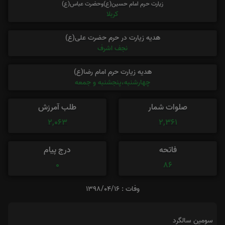
زیارت حرم امام حسین(ع)وحضرت عباس(ع)
کربلا
هدیه زیارت در حرم حضرت علی(ع)
نجف اشرف
هدیه زیارت حرم امام رضا(ع)
چهارشنبه،پنجشنبه و جمعه
صلوات شمار
طلب آمرزش
2,063
2,361
فاتحه
درج پیام
0
86
وفات : 1398/04/16
سومین سالگرد