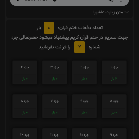
متن زیارت عاشورا
0
تعداد دفعات ختم قران:
بار
جهت تسریع در ختم قرآن کریم پیشنهاد میشود حضرتعالی جزء
2
شماره
را قرائت بفرمایید
جزء 1
جزء 2
جزء 3
جزء 4
2
بار
0
بار
0
بار
0
بار
جزء 5
جزء 6
جزء 7
جزء 8
0
بار
0
بار
0
بار
0
بار
جزء 9
جزء 10
جزء 11
جزء 12