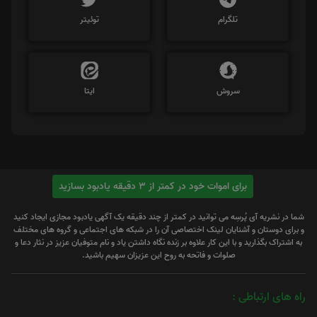
تلگرام
توئیتر
سروش
ایتا
برای اموات خود در کمتر از 3 دقیقه یادبود بسازید
شما در نشریه آی پُرسِه می توانید در کمتر از چند دقیقه یک آگهی یادبود مجازی ایجاد کنید
و برای دوستان و آشنایان لینک اختصاصی آن را در شبکه های اجتماعی و گروه های مختلف
به اشتراک بگذارید و با این کار علاوه بر زنده نگاه داشتن یاد و نام متوفیان عزیز در نثار دعا و
صلوات و فاتحه به روح این عزیزان سهیم باشید.
راه های ارتباطی :