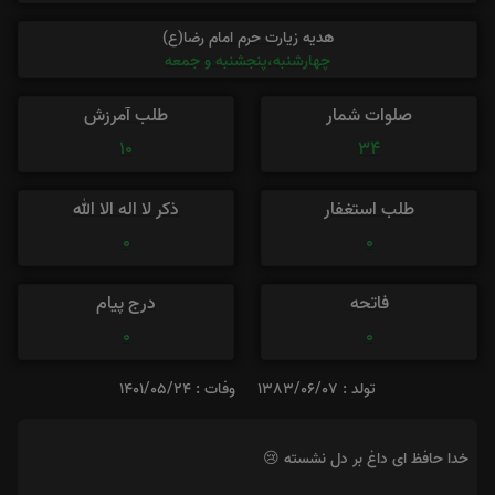
هدیه زیارت حرم امام رضا(ع)
چهارشنبه،پنجشنبه و جمعه
صلوات شمار
طلب آمرزش
10
34
طلب استغفار
ذکر لا اله الا الله
0
0
فاتحه
درج پیام
0
0
تولد : 1383/06/07
وفات : 1401/05/24
خدا حافظ ای داغ بر دل نشسته 😢