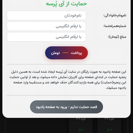
0
بار
0
بار
0
بار
0
بار
حمایت از آی پُرسه
نام‌و‌نام‌خانوادگی:
جزء 17
جزء 18
جزء 19
جزء 20
شماره‌همراه‌شما:
0
بار
0
بار
0
بار
0
بار
مبلغ (تومان):
پرداخت
----
تومان
جزء 21
جزء 22
جزء 23
جزء 24
0
بار
0
بار
0
بار
0
بار
این صفحه یادبود به صورت رایگان در سایت آی پُرسه ایجاد شده است، به همین دلیل
پنجره حمایت در ابتدای صفحه برای کاربران نمایش داده میشود، و بعد از اولین حمایت
این پنجره(حمایت) برای همه بازدیدکنندگان حذف خواهد شد و مستقیما وارد صفحه
جزء 25
جزء 26
جزء 27
جزء 28
یادبود میشوند.
0
بار
0
بار
0
بار
0
بار
قصد حمایت ندارم - ورود به صفحه یادبود
جزء 29
جزء 30
0
بار
0
بار