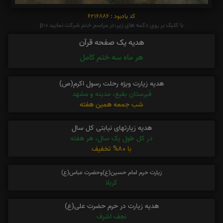
کد یادبود : 6216886
با کلیک بر روی دکمه های زیر،در مراسم ختم شرکت نمایید p:0
هدیه یک صفحه قرآن
هر ماه سه ختم کامل
هدیه زیارت ویژه رحلت رسول اکرم(ص)
قبرستان بقیع، مدینه و مشهد
شب جمعه همین هفته
هدیه زیارتهای نیابتی کل سال
در کل طول یک سال، هر هفته
با 80% تخفیف
زیارت حرم امام حسین(ع)وحضرت عباس(ع)
کربلا
هدیه زیارت در حرم حضرت علی(ع)
نجف اشرف