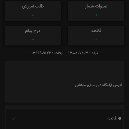
صلوات شمار
طلب آمرزش
0
0
فاتحه
درج پیام
0
0
تولد : 1300/07/03
وفات : 1396/09/26
آدرس آرامگاه : روستای ماهانی
فاتحه