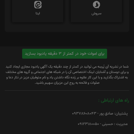
سروش
ایتا
برای اموات خود در کمتر از 3 دقیقه یادبود بسازید
شما در نشریه آی پُرسِه می توانید در کمتر از چند دقیقه یک آگهی یادبود مجازی ایجاد کنید
و برای دوستان و آشنایان لینک اختصاصی آن را در شبکه های اجتماعی و گروه های مختلف
به اشتراک بگذارید و با این کار علاوه بر زنده نگاه داشتن یاد و نام متوفیان عزیز در نثار دعا و
صلوات و فاتحه به روح این عزیزان سهیم باشید.
راه های ارتباطی :
پشتیبان: صادق پور - 09378608043
مدیریت : حسینی - 09123180050