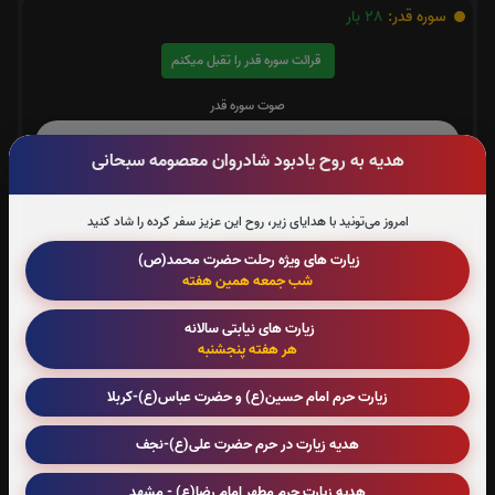
سوره قدر:
28
بار
قرائت سوره قدر را تقبل میکنم
صوت سوره قدر
هدیه به روح یادبود شادروان معصومه سبحانی
سوره واقعه:
5
بار
امروز می‌تونید با هدایای زیر، روح این عزیز سفر کرده را شاد کنید
قرائت سوره واقعه را تقبل میکنم
زیارت های ویژه رحلت حضرت محمد(ص)
شب جمعه همین هفته
صوت سوره واقعه
زیارت های نیابتی سالانه
هر هفته پنجشنبه
چهارقل:
20
بار
زیارت حرم امام حسین(ع) و حضرت عباس(ع)-کربلا
قرائت چهارقل را تقبل میکنم
هدیه زیارت در حرم حضرت علی(ع)-نجف
صوت چهارقل
هدیه زیارت حرم مطهر امام رضا(ع) - مشهد