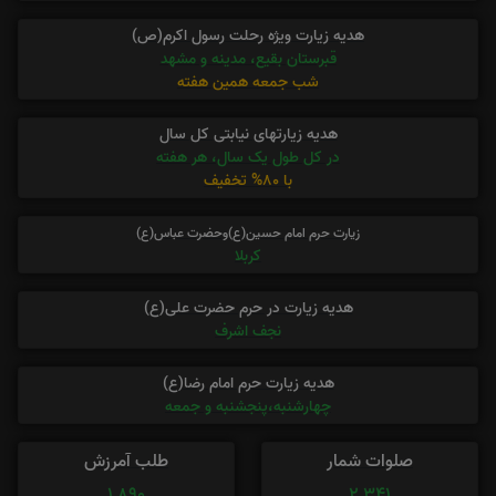
هدیه زیارت ویژه رحلت رسول اکرم(ص)
قبرستان بقیع، مدینه و مشهد
شب جمعه همین هفته
هدیه زیارتهای نیابتی کل سال
در کل طول یک سال، هر هفته
با 80% تخفیف
زیارت حرم امام حسین(ع)وحضرت عباس(ع)
کربلا
هدیه زیارت در حرم حضرت علی(ع)
نجف اشرف
هدیه زیارت حرم امام رضا(ع)
چهارشنبه،پنجشنبه و جمعه
صلوات شمار
طلب آمرزش
1,890
2,341