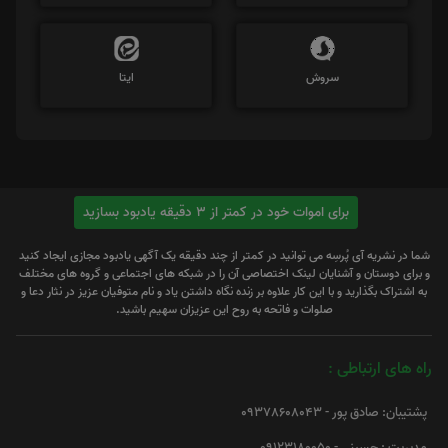
سروش
ایتا
برای اموات خود در کمتر از 3 دقیقه یادبود بسازید
شما در نشریه آی پُرسِه می توانید در کمتر از چند دقیقه یک آگهی یادبود مجازی ایجاد کنید
و برای دوستان و آشنایان لینک اختصاصی آن را در شبکه های اجتماعی و گروه های مختلف
به اشتراک بگذارید و با این کار علاوه بر زنده نگاه داشتن یاد و نام متوفیان عزیز در نثار دعا و
صلوات و فاتحه به روح این عزیزان سهیم باشید.
راه های ارتباطی :
پشتیبان: صادق پور - 09378608043
مدیریت : حسینی - 09123180050