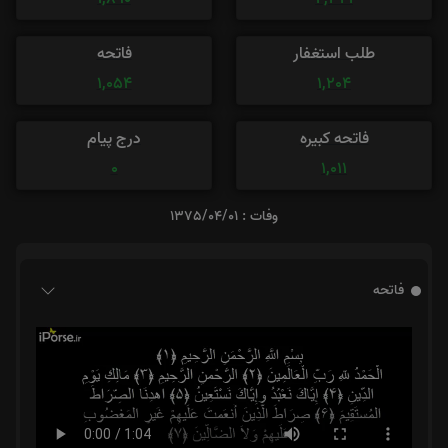
طلب استغفار
فاتحه
1,054
1,204
فاتحه کبیره
درج پیام
0
1,011
وفات : 1375/04/01
فاتحه