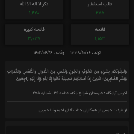
طلب استغفار
ذکر لا اله الا الله
1,420
275
فاتحه
فاتحه کبیره
3,037
1,153
تولد : 1338/10/06
وفات : 1402/04/16
وَلَنَبْلُوَنَّكُمْ بِشَيْءٍ مِنَ الْخَوْفِ وَالْجُوعِ وَنَقْصٍ مِنَ الْأَمْوَالِ وَالْأَنْفُسِ وَالثَّمَرَاتِ
وَبَشِّرِ الصَّابِرِينَ؛ الَّذِينَ إِذَا أَصَابَتْهُمْ مُصِيبَةٌ قَالُوا إِنَّا لِلَّهِ وَإِنَّا إِلَيْهِ رَاجِعُونَ
آدرس آرامگاه : قبرستان شرایع مکه، قطعه ۲۶، شماره ۲۵۵
از طرف : جمعی از همکاران جناب آقای احمدرضا حبیبی