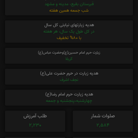
قبرستان بقیع، مدینه و مشهد
شب جمعه همین هفته
هدیه زیارتهای نیابتی کل سال
در کل طول یک سال، هر هفته
با 80% تخفیف
زیارت حرم امام حسین(ع)وحضرت عباس(ع)
کربلا
هدیه زیارت در حرم حضرت علی(ع)
نجف اشرف
هدیه زیارت حرم امام رضا(ع)
چهارشنبه،پنجشنبه و جمعه
صلوات شمار
طلب آمرزش
2,230
2,584