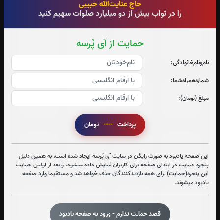
حاج عنایت‌الله حبیبی
22
شماره
را قرائت بفرمایید
را در ثواب بیش از دو میلیارد صلوات سهیم کنید
جزء 1
جزء 2
جزء 3
جزء 4
حمایت از آی پُرسه
5
بار
5
بار
5
بار
5
بار
نام‌و‌نام‌خانوادگی:
شماره‌همراه‌شما:
جزء 5
جزء 6
جزء 7
جزء 8
مبلغ (تومان):
5
بار
5
بار
5
بار
5
بار
پرداخت
----
تومان
جزء 9
جزء 10
جزء 11
جزء 12
این صفحه یادبود به صورت رایگان در سایت آی پُرسه ایجاد شده است، به همین دلیل
5
بار
5
بار
5
بار
5
بار
پنجره حمایت در ابتدای صفحه برای کاربران نمایش داده میشود، و بعد از اولین حمایت
این پنجره(حمایت) برای همه بازدیدکنندگان حذف خواهد شد و مستقیما وارد صفحه
یادبود میشوند.
جزء 13
جزء 14
جزء 15
جزء 16
قصد حمایت ندارم - ورود به صفحه یادبود
5
بار
5
بار
5
بار
5
بار