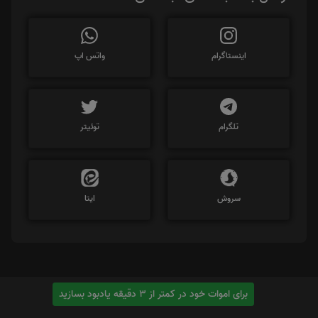
اینستاگرام
واتس اپ
تلگرام
توئیتر
سروش
ایتا
برای اموات خود در کمتر از 3 دقیقه یادبود بسازید