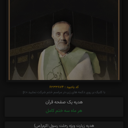
کد یادبود : 6233874
با کلیک بر روی دکمه های زیر،در مراسم ختم شرکت نمایید p:0
هدیه یک صفحه قرآن
هر ماه سه ختم کامل
هدیه زیارت ویژه رحلت رسول اکرم(ص)