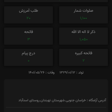
صلوات شمار
طلب آمرزش
20
1,100
ذکر لا اله الا الله
فاتحه
3
1,050
فاتحه کبیره
درج پیام
0
2
تولد : 1329/01/12
وفات : 1401/05/26
آدرس آرامگاه : خراسان جنوبی.شهرستان‌ نهبندان.روستای اسدآباد