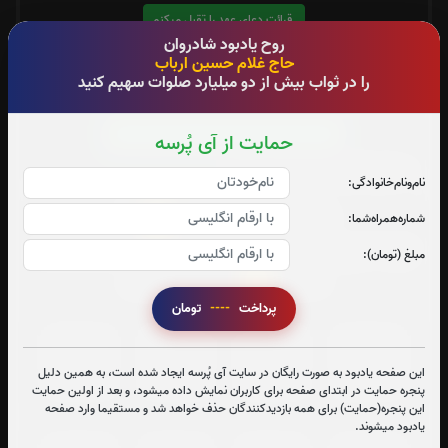
قرائت دعای عهد را تقبل میکنم
روح یادبود شادروان
متن دعای عهد
حاج غلام حسین ارباب
را در ثواب بیش از دو میلیارد صلوات سهیم کنید
صلوات خاصه امام رضا(ع):
0
بار
قرائت صلوات خاصه امام رضا(ع) را تقبل میکنم
حمایت از آی پُرسه
متن صلوات خاصه امام رضا(ع)
نام‌و‌نام‌خانوادگی:
0
تعداد دفعات ختم قران:
بار
شماره‌همراه‌شما:
جهت تسریع در ختم قرآن کریم پیشنهاد میشود حضرتعالی جزء
مبلغ (تومان):
2
شماره
را قرائت بفرمایید
پرداخت
----
تومان
جزء 1
جزء 2
جزء 3
جزء 4
این صفحه یادبود به صورت رایگان در سایت آی پُرسه ایجاد شده است، به همین دلیل
1
بار
0
بار
0
بار
0
بار
پنجره حمایت در ابتدای صفحه برای کاربران نمایش داده میشود، و بعد از اولین حمایت
این پنجره(حمایت) برای همه بازدیدکنندگان حذف خواهد شد و مستقیما وارد صفحه
یادبود میشوند.