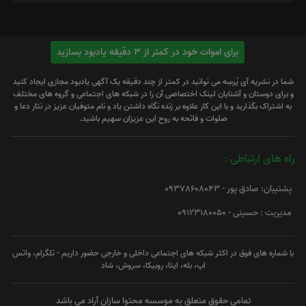
برای اموات خود در کمتر از 3 دقیقه یادبود بسازید
شما در نشریه آی پُرسِه می توانید در کمتر از چند دقیقه یک آگهی یادبود مجازی ایجاد کنید
و برای دوستان و آشنایان لینک اختصاصی آن را در شبکه های اجتماعی و گروه های مختلف
به اشتراک بگذارید و با این کار علاوه بر زنده نگاه داشتن یاد و نام متوفیان عزیز در نثار دعا و
صلوات و فاتحه به روح این عزیزان سهیم باشید.
راه های ارتباطی :
پشتیبان: صادق پور - 09378608043
مدیریت : حسینی - 09123180050
با شماره های فوق در اکثر شبکه های اجتماعی داخلی و خارجی حضور داریم - تلگرام، واتس
اپ، بله، ایتا، روبیکا، سروش، شاد
تمامی حقوق متعلق به موسسه محتوا سازان آراد می باشد