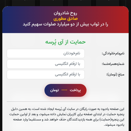
0
بار
0
بار
0
بار
0
بار
روح شادروان
صادق مطوری
را در ثواب بیش از دو میلیارد صلوات سهیم کنید
جزء 25
جزء 26
جزء 27
جزء 28
حمایت از آی پُرسه
0
بار
0
بار
0
بار
0
بار
نام‌و‌نام‌خانوادگی:
جزء 29
جزء 30
شماره‌همراه‌شما:
0
بار
0
بار
مبلغ (تومان):
صوت جزء شماره 1
پرداخت
----
تومان
این صفحه یادبود به صورت رایگان در سایت آی پُرسه ایجاد شده است، به همین دلیل
صوت جزء شماره 2
پنجره حمایت در ابتدای صفحه برای کاربران نمایش داده میشود، و بعد از اولین حمایت
این پنجره(حمایت) برای همه بازدیدکنندگان حذف خواهد شد و مستقیما وارد صفحه
یادبود میشوند.