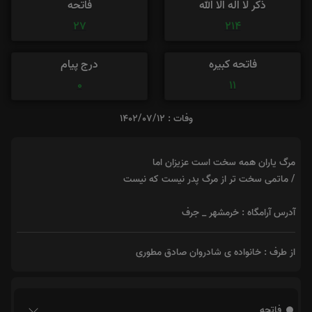
ذکر لا اله الا الله
فاتحه
27
214
فاتحه کبیره
درج پیام
0
11
وفات : 1402/07/12
مرگ یاران همه سخت است عزیزان اما
/ ماتمی سخت تر از مرگ پدر نیست که نیست
آدرس آرامگاه : خرمشهر _ جرف
از طرف : خانواده ی شادروان صادق مطوری
فاتحه