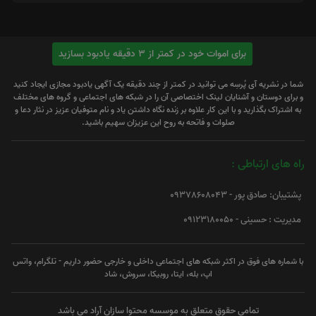
برای اموات خود در کمتر از 3 دقیقه یادبود بسازید
شما در نشریه آی پُرسِه می توانید در کمتر از چند دقیقه یک آگهی یادبود مجازی ایجاد کنید
و برای دوستان و آشنایان لینک اختصاصی آن را در شبکه های اجتماعی و گروه های مختلف
به اشتراک بگذارید و با این کار علاوه بر زنده نگاه داشتن یاد و نام متوفیان عزیز در نثار دعا و
صلوات و فاتحه به روح این عزیزان سهیم باشید.
راه های ارتباطی :
پشتیبان: صادق پور - 09378608043
مدیریت : حسینی - 09123180050
با شماره های فوق در اکثر شبکه های اجتماعی داخلی و خارجی حضور داریم - تلگرام، واتس
اپ، بله، ایتا، روبیکا، سروش، شاد
تمامی حقوق متعلق به موسسه محتوا سازان آراد می باشد