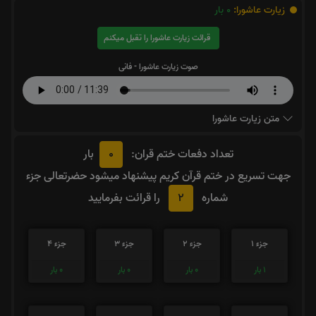
زیارت عاشورا:
0
بار
قرائت زیارت عاشورا را تقبل میکنم
صوت زیارت عاشورا - فانی
متن زیارت عاشورا
0
تعداد دفعات ختم قران:
بار
جهت تسریع در ختم قرآن کریم پیشنهاد میشود حضرتعالی جزء
2
شماره
را قرائت بفرمایید
جزء 1
جزء 2
جزء 3
جزء 4
1
بار
0
بار
0
بار
0
بار