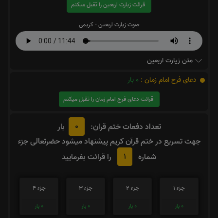
قرائت زیارت اربعین را تقبل میکنم
صوت زیارت اربعین - کریمی
متن زیارت اربعین
دعای فرج امام زمان :
0
بار
قرائت دعای فرج امام زمان را تقبل میکنم
0
تعداد دفعات ختم قران:
بار
جهت تسریع در ختم قرآن کریم پیشنهاد میشود حضرتعالی جزء
1
شماره
را قرائت بفرمایید
جزء 1
جزء 2
جزء 3
جزء 4
0
بار
0
بار
0
بار
0
بار