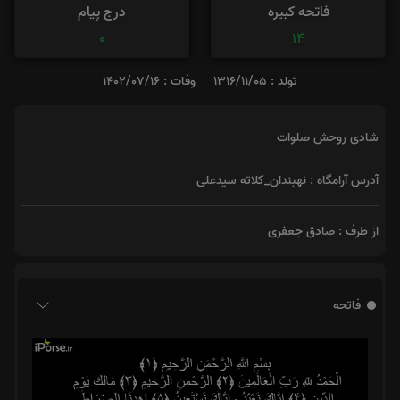
فاتحه کبیره
درج پیام
0
14
تولد : 1316/11/05
وفات : 1402/07/16
شادی روحش صلوات
آدرس آرامگاه : نهبندان_کلاته سیدعلی
از طرف : صادق جعفری
فاتحه