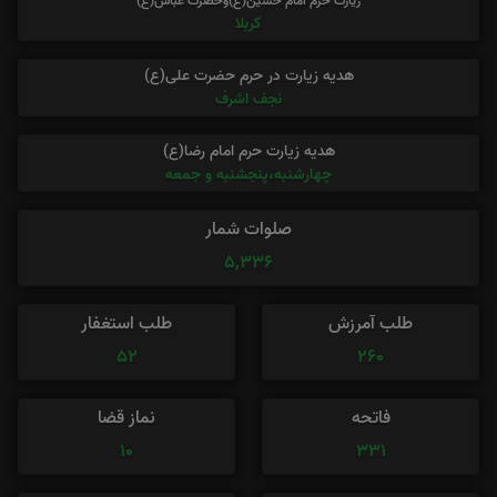
زیارت حرم امام حسین(ع)وحضرت عباس(ع)
کربلا
هدیه زیارت در حرم حضرت علی(ع)
نجف اشرف
هدیه زیارت حرم امام رضا(ع)
چهارشنبه،پنجشنبه و جمعه
صلوات شمار
5,336
طلب آمرزش
طلب استغفار
52
260
فاتحه
نماز قضا
10
331