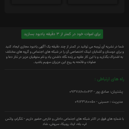
برای اموات خود در کمتر از 3 دقیقه یادبود بسازید
شما در نشریه آی پُرسِه می توانید در کمتر از چند دقیقه یک آگهی یادبود مجازی ایجاد کنید
و برای دوستان و آشنایان لینک اختصاصی آن را در شبکه های اجتماعی و گروه های مختلف
به اشتراک بگذارید و با این کار علاوه بر زنده نگاه داشتن یاد و نام متوفیان عزیز در نثار دعا و
صلوات و فاتحه به روح این عزیزان سهیم باشید.
راه های ارتباطی :
پشتیبان: صادق پور - 09378608043
مدیریت : حسینی - 09123180050
با شماره های فوق در اکثر شبکه های اجتماعی داخلی و خارجی حضور داریم - تلگرام، واتس
اپ، بله، ایتا، روبیکا، سروش، شاد