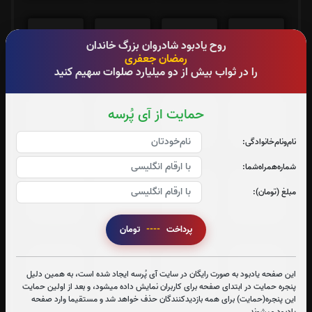
جزء 5
جزء 6
جزء 7
جزء 8
روح یادبود شادروان بزرگ خاندان
رمضان جعفری
0
بار
0
بار
0
بار
0
بار
را در ثواب بیش از دو میلیارد صلوات سهیم کنید
جزء 9
جزء 10
جزء 11
جزء 12
حمایت از آی پُرسه
0
بار
0
بار
0
بار
0
بار
نام‌و‌نام‌خانوادگی:
شماره‌همراه‌شما:
جزء 13
جزء 14
جزء 15
جزء 16
مبلغ (تومان):
0
بار
0
بار
0
بار
0
بار
پرداخت
----
تومان
جزء 17
جزء 18
جزء 19
جزء 20
این صفحه یادبود به صورت رایگان در سایت آی پُرسه ایجاد شده است، به همین دلیل
پنجره حمایت در ابتدای صفحه برای کاربران نمایش داده میشود، و بعد از اولین حمایت
0
بار
0
بار
0
بار
0
بار
این پنجره(حمایت) برای همه بازدیدکنندگان حذف خواهد شد و مستقیما وارد صفحه
یادبود میشوند.