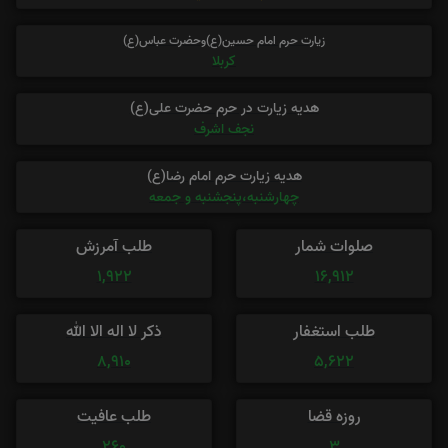
زیارت حرم امام حسین(ع)وحضرت عباس(ع)
کربلا
هدیه زیارت در حرم حضرت علی(ع)
نجف اشرف
هدیه زیارت حرم امام رضا(ع)
چهارشنبه،پنجشنبه و جمعه
صلوات شمار
طلب آمرزش
1,922
16,912
طلب استغفار
ذکر لا اله الا الله
8,910
5,622
روزه قضا
طلب عافیت
260
3