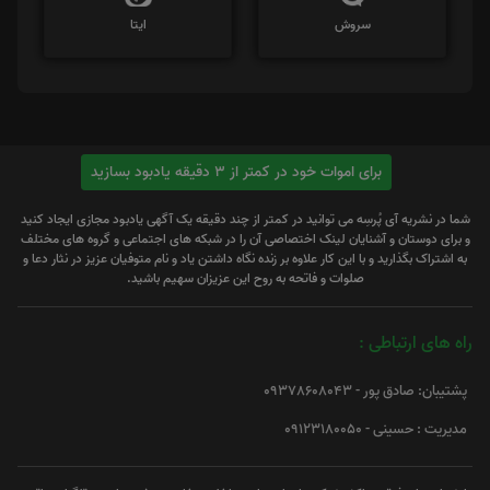
سروش
ایتا
برای اموات خود در کمتر از 3 دقیقه یادبود بسازید
شما در نشریه آی پُرسِه می توانید در کمتر از چند دقیقه یک آگهی یادبود مجازی ایجاد کنید
و برای دوستان و آشنایان لینک اختصاصی آن را در شبکه های اجتماعی و گروه های مختلف
به اشتراک بگذارید و با این کار علاوه بر زنده نگاه داشتن یاد و نام متوفیان عزیز در نثار دعا و
صلوات و فاتحه به روح این عزیزان سهیم باشید.
راه های ارتباطی :
پشتیبان: صادق پور - 09378608043
مدیریت : حسینی - 09123180050