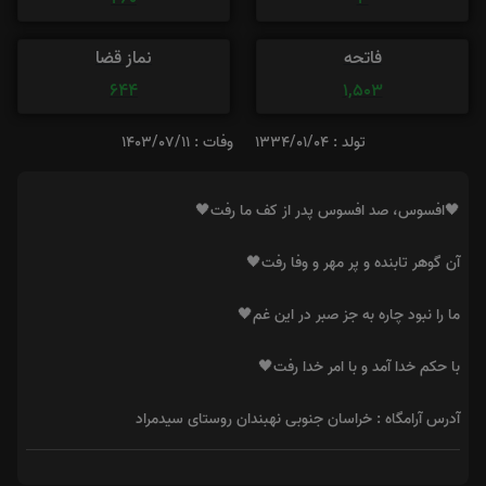
فاتحه
نماز قضا
644
1,503
تولد : 1334/01/04
وفات : 1403/07/11
🖤افسوس، صد افسوس پدر از کف ما رفت🖤
آن گوهر تابنده و پر مهر و وفا رفت🖤
ما را نبود چاره به جز صبر در این غم🖤
با حکم خدا آمد و با امر خدا رفت🖤
آدرس آرامگاه : خراسان جنوبی نهبندان روستای سیدمراد