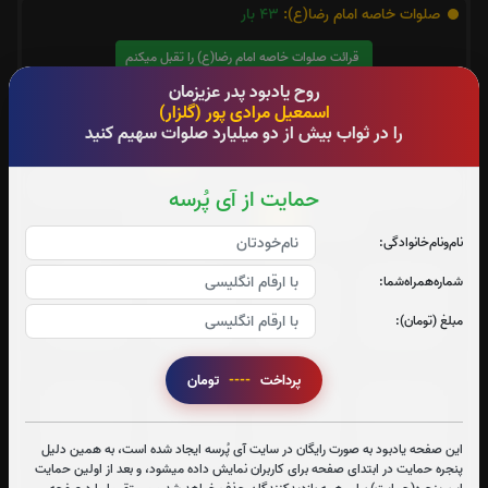
صلوات خاصه امام رضا(ع):
43
بار
قرائت صلوات خاصه امام رضا(ع) را تقبل میکنم
روح یادبود پدر عزیزمان
متن صلوات خاصه امام رضا(ع)
اسمعیل مرادی پور (گلزار)
را در ثواب بیش از دو میلیارد صلوات سهیم کنید
3
تعداد دفعات ختم قران:
بار
جهت تسریع در ختم قرآن کریم پیشنهاد میشود حضرتعالی جزء
حمایت از آی پُرسه
21
شماره
را قرائت بفرمایید
نام‌و‌نام‌خانوادگی:
شماره‌همراه‌شما:
جزء 1
جزء 2
جزء 3
جزء 4
مبلغ (تومان):
8
بار
8
بار
7
بار
6
بار
پرداخت
----
تومان
جزء 5
جزء 6
جزء 7
جزء 8
4
بار
5
بار
5
بار
5
بار
این صفحه یادبود به صورت رایگان در سایت آی پُرسه ایجاد شده است، به همین دلیل
پنجره حمایت در ابتدای صفحه برای کاربران نمایش داده میشود، و بعد از اولین حمایت