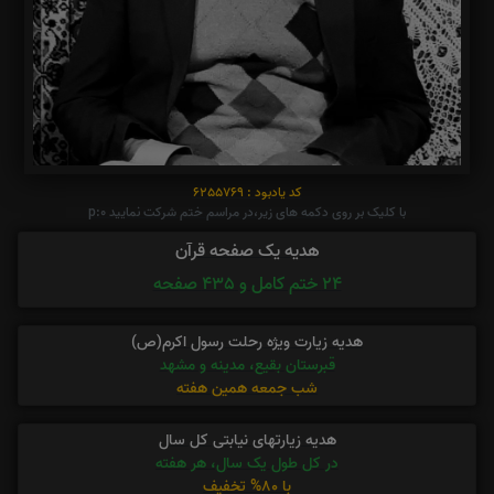
کد یادبود : 6255769
با کلیک بر روی دکمه های زیر،در مراسم ختم شرکت نمایید p:0
هدیه یک صفحه قرآن
24 ختم کامل و 435 صفحه
هدیه زیارت ویژه رحلت رسول اکرم(ص)
قبرستان بقیع، مدینه و مشهد
شب جمعه همین هفته
هدیه زیارتهای نیابتی کل سال
در کل طول یک سال، هر هفته
با 80% تخفیف