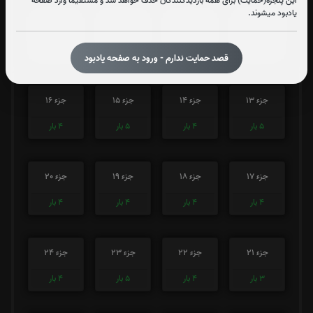
این پنجره(حمایت) برای همه بازدیدکنندگان حذف خواهد شد و مستقیما وارد صفحه
یادبود میشوند.
جزء 9
جزء 10
جزء 11
جزء 12
4
بار
4
بار
4
بار
4
بار
قصد حمایت ندارم - ورود به صفحه یادبود
جزء 13
جزء 14
جزء 15
جزء 16
5
بار
4
بار
5
بار
4
بار
جزء 17
جزء 18
جزء 19
جزء 20
4
بار
4
بار
4
بار
4
بار
جزء 21
جزء 22
جزء 23
جزء 24
3
بار
4
بار
5
بار
4
بار