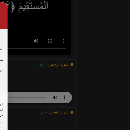
نام
شما
سوره الرحمن:
0
بار
مبل
این
ابت
سوره یاسین:
0
بار
باز