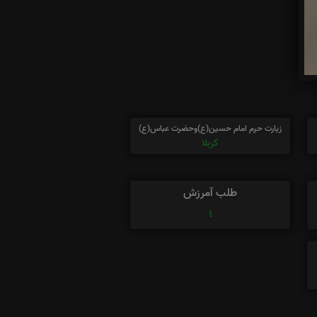
زیارت حرم امام حسین(ع)وحضرت عباس(ع)
کربلا
طلب آمرزش
1