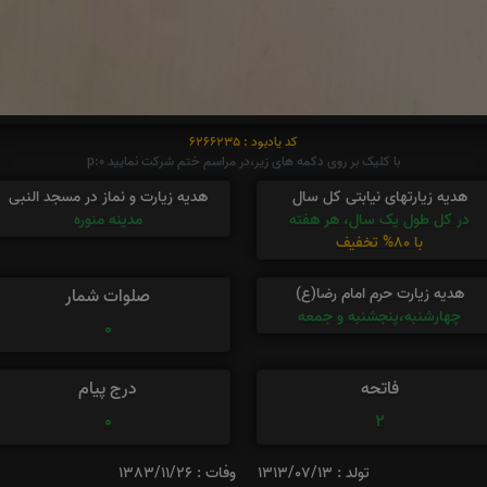
کد یادبود : 6266235
با کلیک بر روی دکمه های زیر،در مراسم ختم شرکت نمایید p:0
هدیه زیارتهای نیابتی کل سال
هدیه زیارت و نماز در مسجد النبی
در کل طول یک سال، هر هفته
مدینه منوره
با 80% تخفیف
هدیه زیارت حرم امام رضا(ع)
صلوات شمار
چهارشنبه،پنجشنبه و جمعه
0
فاتحه
درج پیام
0
2
تولد : 1313/07/13
وفات : 1383/11/26