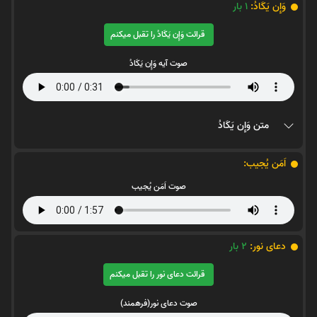
وَإِن يَكَادُ:
1
بار
قرائت وَإِن يَكَادُ را تقبل میکنم
صوت آیه وَإِن يَكَادُ
متن وَإِن يَكَادُ
اَمَن یُجیب:
صوت اَمَن یُجیب
دعای نور:
2
بار
قرائت دعای نور را تقبل میکنم
صوت دعای نور(فرهمند)