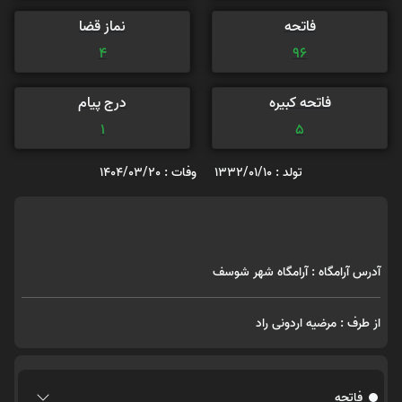
فاتحه
نماز قضا
4
96
فاتحه کبیره
درج پیام
1
5
تولد : 1332/01/10
وفات : 1404/03/20
آدرس آرامگاه : آرامگاه شهر شوسف
از طرف : مرضیه اردونی راد
فاتحه