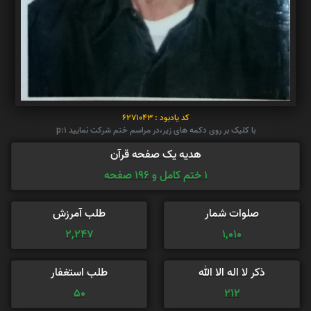
کد یادبود : 6271043
با کلیک بر روی دکمه های زیر،در مراسم ختم شرکت نمایید p:1
هدیه یک صفحه قرآن
1 ختم کامل و 196 صفحه
صلوات شمار
طلب آمرزش
2,247
1,010
ذکر لا اله الا الله
طلب استغفار
50
212