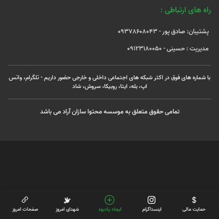
راه های ارتباطی :
پشتیبان: صادق پور - 09378608043
مدیریت : حسینی - 09123180050
با شماره های فوق در اکثر شبکه های اجتماعی داخلی و خارجی حضور داریم - تلگرام، واتس
اپ، بله، ایتا، روبیکا، سروش، شاد
تمامی حقوق متعلق به موسسه محتوا سازان آراد می باشد
حمایت مالی
اینستاگرام
ایجاد یادبود
شهدای امروز
صفحات امروز