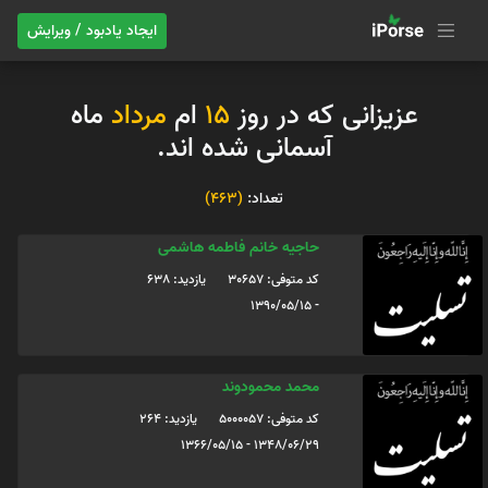
ایجاد یادبود / ویرایش
عزیزانی که در روز
15
ام
مرداد
ماه
آسمانی شده اند.
تعداد:
(463)
حاجیه خانم فاطمه هاشمی
کد متوفی: 30657
یازدید: 638
- 1390/05/15
محمد محمودوند
کد متوفی: 5000057
یازدید: 264
1348/06/29 - 1366/05/15