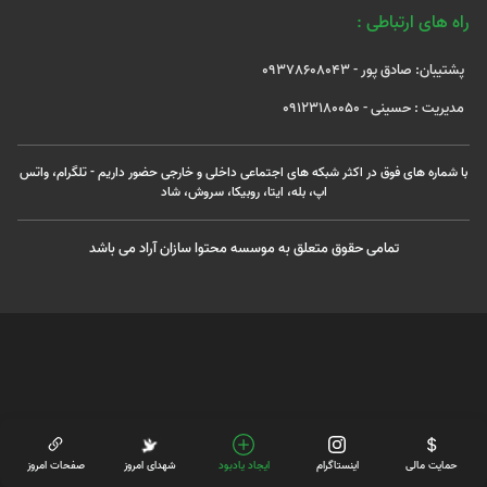
راه های ارتباطی :
پشتیبان: صادق پور - 09378608043
مدیریت : حسینی - 09123180050
با شماره های فوق در اکثر شبکه های اجتماعی داخلی و خارجی حضور داریم - تلگرام، واتس
اپ، بله، ایتا، روبیکا، سروش، شاد
تمامی حقوق متعلق به موسسه محتوا سازان آراد می باشد
حمایت مالی
اینستاگرام
ایجاد یادبود
شهدای امروز
صفحات امروز