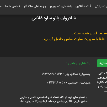
رت نیابتی
فاتحه آنلاین
راهنمای تصویری
چهره های ماندگار
تماس با ما
ح
شادروان بانو ساره غلامی
، غیر فعال شده است .
 لطفا با مدیریت سایت تماس حاصل فرمایید.
راه های ارتباطی :
یک آگهی
پشتیبان: صادق پور - 09378608043
 اختصاصی
 بگذارید
مدیریت : حسینی - 09123180050
 در نثار
د.
با شماره های فوق در اکثر شبکه های اجتماعی داخلی و خارجی
حضور داریم - تلگرام، واتس اپ، بله، ایتا، روبیکا، سروش، شاد