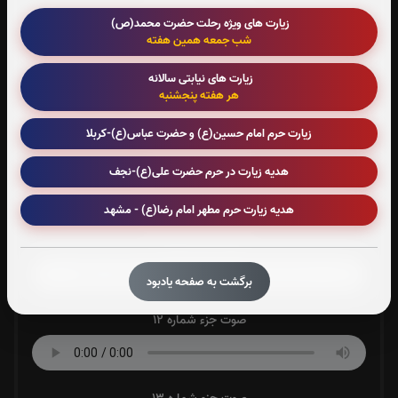
صوت جزء شماره 8
زیارت های ویژه رحلت حضرت محمد(ص)
شب جمعه همین هفته
زیارت های نیابتی سالانه
صوت جزء شماره 9
هر هفته پنجشنبه
زیارت حرم امام حسین(ع) و حضرت عباس(ع)-کربلا
صوت جزء شماره 10
هدیه زیارت در حرم حضرت علی(ع)-نجف
هدیه زیارت حرم مطهر امام رضا(ع) - مشهد
صوت جزء شماره 11
برگشت به صفحه یادبود
صوت جزء شماره 12