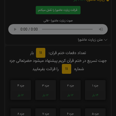
قرائت زیارت عاشورا را تقبل میکنم
صوت زیارت عاشورا - فانی
متن زیارت عاشورا
11
تعداد دفعات ختم قران:
بار
جهت تسریع در ختم قرآن کریم پیشنهاد میشود حضرتعالی جزء
11
شماره
را قرائت بفرمایید
جزء 1
جزء 2
جزء 3
جزء 4
14
بار
12
بار
12
بار
12
بار
جزء 5
جزء 6
جزء 7
جزء 8