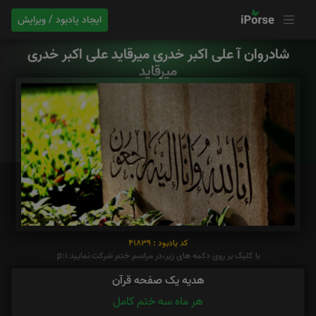
ایجاد یادبود / ویرایش
شادروان آ علی اکبر خدری میرقاید علی اکبر خدری
میرقاید
کد یادبود : 41839
با کلیک بر روی دکمه های زیر،در مراسم ختم شرکت نمایید p:1
هدیه یک صفحه قرآن
هر ماه سه ختم کامل