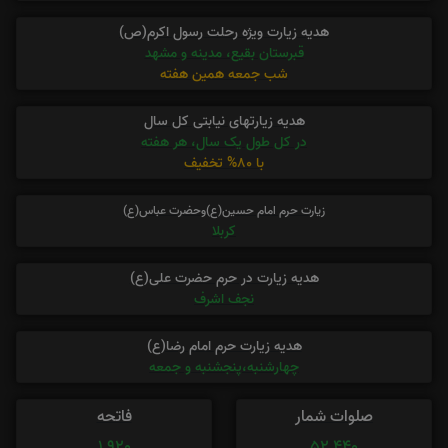
هدیه زیارت ویژه رحلت رسول اکرم(ص)
قبرستان بقیع، مدینه و مشهد
شب جمعه همین هفته
هدیه زیارتهای نیابتی کل سال
در کل طول یک سال، هر هفته
با 80% تخفیف
زیارت حرم امام حسین(ع)وحضرت عباس(ع)
کربلا
هدیه زیارت در حرم حضرت علی(ع)
نجف اشرف
هدیه زیارت حرم امام رضا(ع)
چهارشنبه،پنجشنبه و جمعه
صلوات شمار
فاتحه
1,920
52,440