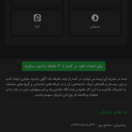
سروش
ایتا
برای اموات خود در کمتر از 3 دقیقه یادبود بسازید
شما در نشریه آی پُرسِه می توانید در کمتر از چند دقیقه یک آگهی یادبود مجازی ایجاد کنید
و برای دوستان و آشنایان لینک اختصاصی آن را در شبکه های اجتماعی و گروه های مختلف
به اشتراک بگذارید و با این کار علاوه بر زنده نگاه داشتن یاد و نام متوفیان عزیز در نثار دعا و
صلوات و فاتحه به روح این عزیزان سهیم باشید.
راه های ارتباطی :
پشتیبان: صادق پور - 09378608043