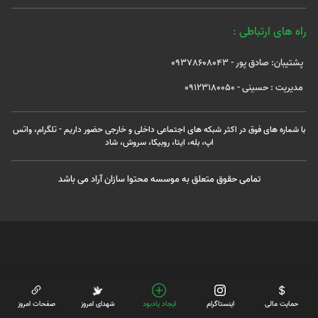
راه های ارتباطی :
پشتیبان: صادق پور - 09378608043
مدیریت : حسینی - 09123180050
با شماره های فوق در اکثر شبکه های اجتماعی داخلی و خارجی حضور داریم - تلگرام، واتس
اپ، بله، ایتا، روبیکا، سروش، شاد
تمامی حقوق متعلق به موسسه محتوا سازان آراد می باشد
حمایت مالی
اینستاگرام
ایجاد یادبود
شهدای امروز
صفحات امروز