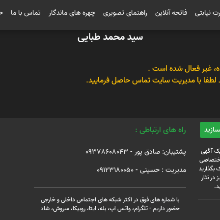
رت نیابتی
فاتحه آنلاین
راهنمای تصویری
چهره های ماندگار
تماس با ما
ح
سید محمد طبایی
، غیر فعال شده است .
 لطفا با مدیریت سایت تماس حاصل فرمایید.
راه های ارتباطی :
یک آگهی
پشتیبان: صادق پور - 09378608043
 اختصاصی
 بگذارید
مدیریت : حسینی - 09123180050
 در نثار
د.
با شماره های فوق در اکثر شبکه های اجتماعی داخلی و خارجی
حضور داریم - تلگرام، واتس اپ، بله، ایتا، روبیکا، سروش، شاد