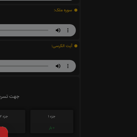
سوره ملک:
آیت الکرسی:
جهت تسریع
جزء 1
جزء 2
0
بار
0
بار