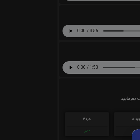
ت بفرمایید
زء 5
جزء 6
0
بار
0
بار