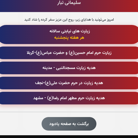
سلیمانی تبار
جزء 9
جزء 10
ج
امروز می‌تونید با هدایای زیر، روح این عزیز سفر کرده را شاد کنید
0
بار
0
بار
زیارت های نیابتی سالانه
هر هفته پنجشنبه
جزء 15
جزء 16
جز
زیارت حرم امام حسین(ع) و حضرت عباس(ع)-کربلا
0
بار
0
بار
هدیه زیارت مسجدالنبی - مدینه
جزء 21
جزء 22
جز
هدیه زیارت در حرم حضرت علی(ع)-نجف
0
بار
0
بار
هدیه زیارت حرم مطهر امام رضا(ع) - مشهد
جزء 27
جزء 28
جز
برگشت به صفحه یادبود
0
بار
0
بار