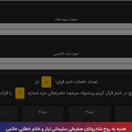
صوت سوره ملک
صوت آیت الکرسی
0
تعداد دفعات ختم قران:
بار
1
 در ختم قرآن کریم پیشنهاد میشود حضرتعالی جزء شماره
را قرائ
جزء 3
جزء 4
ج
0
بار
0
بار
هدیه به روح شادروانان صفرعلی سلیمانی تبار و خانم خطایی حاتمی