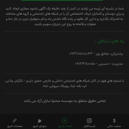
شما در نشریه آی پُرسِه می توانید در کمتر از چند دقیقه یک آگهی یادبود مجازی ایجاد کنید
و برای دوستان و آشنایان لینک اختصاصی آن را در شبکه های اجتماعی و گروه های مختلف
به اشتراک بگذارید و با این کار علاوه بر زنده نگاه داشتن یاد و نام متوفیان عزیز در نثار دعا و
صلوات و فاتحه به روح این عزیزان سهیم باشید.
راه های ارتباطی :
پشتیبان: صادق پور - 09378608043
مدیریت : حسینی - 09123180050
با شماره های فوق در اکثر شبکه های اجتماعی داخلی و خارجی حضور داریم - تلگرام، واتس
اپ، بله، ایتا، روبیکا، سروش، شاد
تمامی حقوق متعلق به موسسه محتوا سازان آراد می باشد
حمایت مالی
اینستاگرام
ایجاد یادبود
شهدای امروز
صفحات امروز