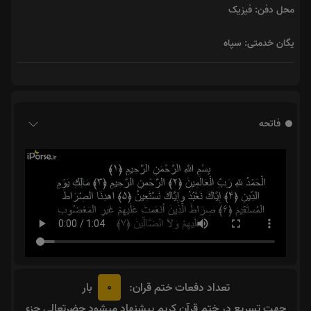
محل دفن: فیزیک
یگان خدمتی: سپاه
فاتحه
0
تعداد دفعات ختم قران:
بار
جهت تسریع در ختم قرآن کریم پیشنهاد میشود حضرتعالی جزء