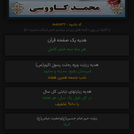
کد یادبود : 5051532
با کلیک بر روی دکمه های زیر،در مراسم ختم شرکت نمایید p:1
هدیه یک صفحه قرآن
هر ماه سه ختم کامل
هدیه زیارت ویژه رحلت رسول اکرم(ص)
قبرستان بقیع، مدینه و مشهد
شب جمعه همین هفته
هدیه زیارتهای نیابتی کل سال
در کل طول یک سال، هر هفته
با 80% تخفیف
زیارت حرم امام حسین(ع)وحضرت عباس(ع)
کربلا