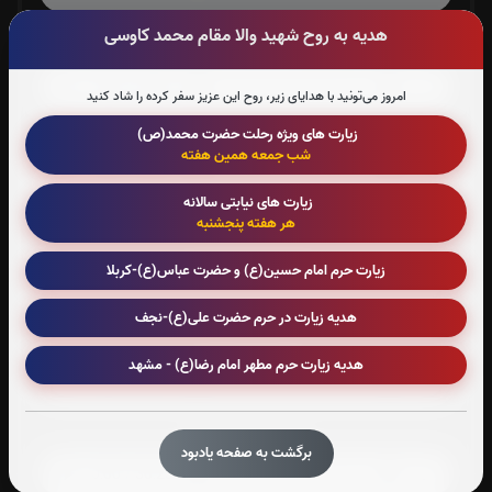
هدیه به روح شهید والا مقام محمد کاوسی
صوت جزء شماره 6
امروز می‌تونید با هدایای زیر، روح این عزیز سفر کرده را شاد کنید
زیارت های ویژه رحلت حضرت محمد(ص)
صوت جزء شماره 7
شب جمعه همین هفته
زیارت های نیابتی سالانه
هر هفته پنجشنبه
صوت جزء شماره 8
زیارت حرم امام حسین(ع) و حضرت عباس(ع)-کربلا
هدیه زیارت در حرم حضرت علی(ع)-نجف
صوت جزء شماره 9
هدیه زیارت حرم مطهر امام رضا(ع) - مشهد
صوت جزء شماره 10
برگشت به صفحه یادبود