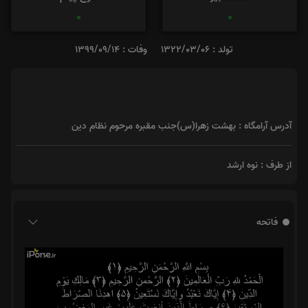
0
0
تولد : 1322/03/06
وفات : 1399/09/14
آدرس آرامگاه : بهشت زهرا(س)جنب مقبره مرحوم نظام دین
از طرف : نوه ارشد
فاتحه