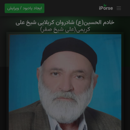
ایجاد یادبود / ویرایش
خادم الحسین(ع) شادروان کربلایی شیخ علی
کریمی(علی شیخ صفر)