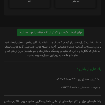
سروش
ایتا
برای اموات خود در کمتر از 3 دقیقه یادبود بسازید
شما در نشریه آی پُرسِه می توانید در کمتر از چند دقیقه یک آگهی یادبود مجازی ایجاد کنید
و برای دوستان و آشنایان لینک اختصاصی آن را در شبکه های اجتماعی و گروه های مختلف
به اشتراک بگذارید و با این کار علاوه بر زنده نگاه داشتن یاد و نام متوفیان عزیز در نثار دعا و
صلوات و فاتحه به روح این عزیزان سهیم باشید.
راه های ارتباطی :
پشتیبان: صادق پور - 09378608043
مدیریت : حسینی - 09123180050
با شماره های فوق در اکثر شبکه های اجتماعی داخلی و خارجی حضور داریم - تلگرام، واتس