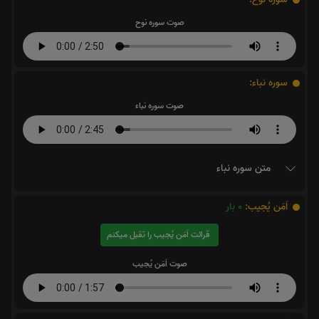
صوت سوره نوح
سوره نباء:
صوت سوره نباء
متن سوره نباء
اَمَن یُجیب:
0
بار
قرائت اَمَن یُجیب را تقبل میکنم
صوت اَمَن یُجیب