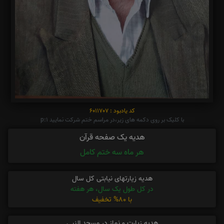
کد یادبود : 6011707
با کلیک بر روی دکمه های زیر،در مراسم ختم شرکت نمایید p:1
هدیه یک صفحه قرآن
هر ماه سه ختم کامل
هدیه زیارتهای نیابتی کل سال
در کل طول یک سال، هر هفته
با 80% تخفیف
هدیه زیارت و نماز در مسجد النبی