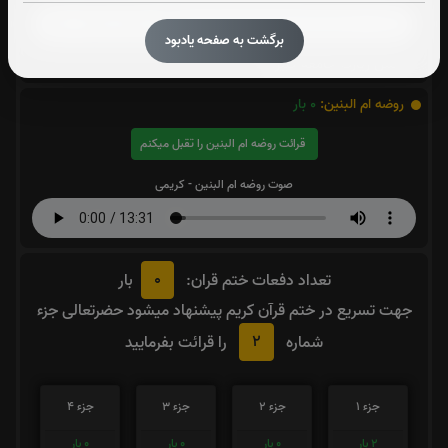
برگشت به صفحه یادبود
متن زیارت جامعه کبیره
روضه ام البنین:
0
بار
قرائت روضه ام البنین را تقبل میکنم
صوت روضه ام البنین - کریمی
0
تعداد دفعات ختم قران:
بار
جهت تسریع در ختم قرآن کریم پیشنهاد میشود حضرتعالی جزء
2
شماره
را قرائت بفرمایید
جزء 1
جزء 2
جزء 3
جزء 4
2
بار
0
بار
0
بار
0
بار