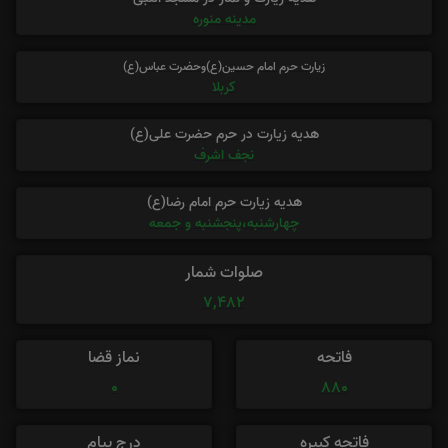
مدینه منوره
زیارت حرم امام حسین(ع)وحضرت عباس(ع)
کربلا
هدیه زیارت در حرم حضرت علی(ع)
نجف اشرف
هدیه زیارت حرم امام رضا(ع)
چهارشنبه،پنجشنبه و جمعه
صلوات شمار
7,482
فاتحه
نماز قضا
0
880
فاتحه کبیره
درج پیام