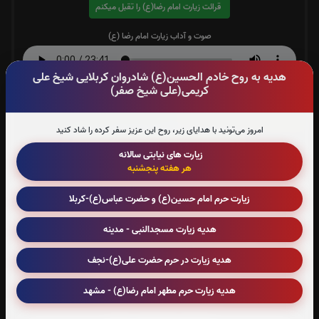
قرائت زیارت امام رضا(ع) را تقبل میکنم
صوت و آداب زیارت امام رضا (ع)
هدیه به روح خادم الحسین(ع) شادروان کربلایی شیخ علی
متن زیارت امام رضا(ع)
کریمی(علی شیخ صفر)
صلوات خاصه امام رضا(ع):
0
بار
امروز می‌تونید با هدایای زیر، روح این عزیز سفر کرده را شاد کنید
قرائت صلوات خاصه امام رضا(ع) را تقبل میکنم
زیارت های نیابتی سالانه
هر هفته پنجشنبه
صوت صلوات خاصه امام رضا(ع)
زیارت حرم امام حسین(ع) و حضرت عباس(ع)-کربلا
متن صلوات خاصه امام رضا(ع)
هدیه زیارت مسجدالنبی - مدینه
زیارت جامعه کبیره:
0
بار
هدیه زیارت در حرم حضرت علی(ع)-نجف
قرائت زیارت جامعه کبیره را تقبل میکنم
هدیه زیارت حرم مطهر امام رضا(ع) - مشهد
صوت زیارت جامعه کبیره - فرهمند