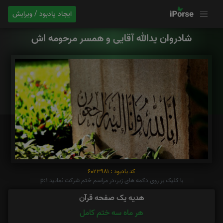
ایجاد یادبود / ویرایش
شادروان یدالله آقایی و همسر مرحومه اش
کد یادبود : 6023981
با کلیک بر روی دکمه های زیر،در مراسم ختم شرکت نمایید p:1
هدیه یک صفحه قرآن
هر ماه سه ختم کامل