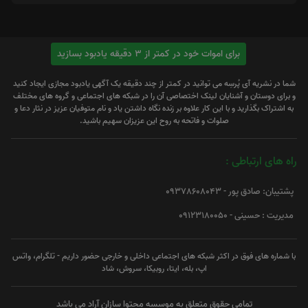
برای اموات خود در کمتر از 3 دقیقه یادبود بسازید
شما در نشریه آی پُرسِه می توانید در کمتر از چند دقیقه یک آگهی یادبود مجازی ایجاد کنید
و برای دوستان و آشنایان لینک اختصاصی آن را در شبکه های اجتماعی و گروه های مختلف
به اشتراک بگذارید و با این کار علاوه بر زنده نگاه داشتن یاد و نام متوفیان عزیز در نثار دعا و
صلوات و فاتحه به روح این عزیزان سهیم باشید.
راه های ارتباطی :
پشتیبان: صادق پور - 09378608043
مدیریت : حسینی - 09123180050
با شماره های فوق در اکثر شبکه های اجتماعی داخلی و خارجی حضور داریم - تلگرام، واتس
اپ، بله، ایتا، روبیکا، سروش، شاد
تمامی حقوق متعلق به موسسه محتوا سازان آراد می باشد