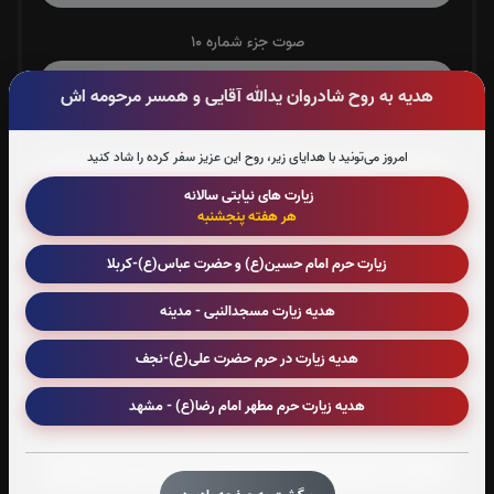
صوت جزء شماره 10
هدیه به روح شادروان یدالله آقایی و همسر مرحومه اش
صوت جزء شماره 11
امروز می‌تونید با هدایای زیر، روح این عزیز سفر کرده را شاد کنید
زیارت های نیابتی سالانه
هر هفته پنجشنبه
صوت جزء شماره 12
زیارت حرم امام حسین(ع) و حضرت عباس(ع)-کربلا
هدیه زیارت مسجدالنبی - مدینه
صوت جزء شماره 13
هدیه زیارت در حرم حضرت علی(ع)-نجف
هدیه زیارت حرم مطهر امام رضا(ع) - مشهد
صوت جزء شماره 14