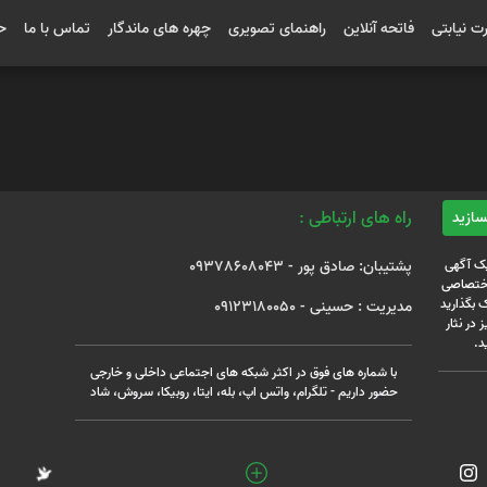
رت نیابتی
فاتحه آنلاین
راهنمای تصویری
چهره های ماندگار
تماس با ما
ح
راه های ارتباطی :
یک آگهی
پشتیبان: صادق پور - 09378608043
 اختصاصی
 بگذارید
مدیریت : حسینی - 09123180050
 در نثار
د.
با شماره های فوق در اکثر شبکه های اجتماعی داخلی و خارجی
حضور داریم - تلگرام، واتس اپ، بله، ایتا، روبیکا، سروش، شاد