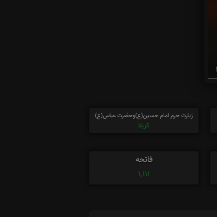
زیارت حرم امام حسین(ع)وحضرت عباس(ع)
کربلا
فاتحه
1,111