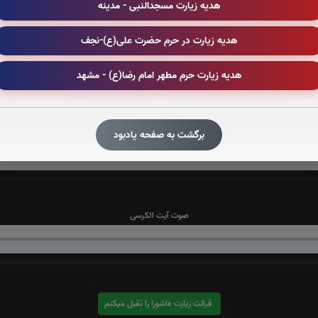
هدیه زیارت مسجدالنبی - مدینه
هدیه زیارت در حرم حضرت علی(ع)-نجف
صوت سوره نوح
هدیه زیارت حرم مطهر امام رضا(ع) - مشهد
صوت سوره نباء
برگشت به صفحه یادبود
صوت آیت الکرسی
قرائت زیارت عاشورا را تقبل میکنم