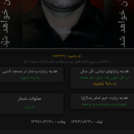
کد یادبود : 6113231
با کلیک بر روی دکمه های زیر،در مراسم ختم شرکت نمایید p:1
هدیه زیارتهای نیابتی کل سال
هدیه زیارت و نماز در مسجد النبی
در کل طول یک سال، هر هفته
مدینه منوره
با 80% تخفیف
هدیه زیارت حرم امام رضا(ع)
صلوات شمار
چهارشنبه،پنجشنبه و جمعه
1,207
تولد : 1363/06/30
وفات : 1397/03/30