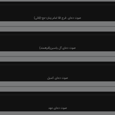
صوت دعای فرج اقا امام زمان-عج-(فانی)
صوت دعای آل یاسین(فرهمند)
صوت دعای کمیل
صوت دعای عهد