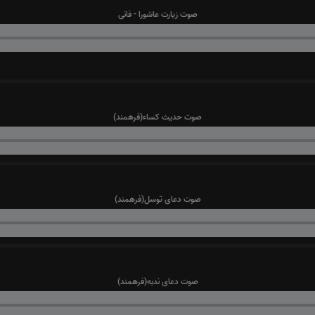
صوت زیارت عاشورا - فانی
صوت حدیث کساء(فرهمند)
صوت دعای توسل(فرهمند)
صوت دعای ندبه(فرهمند)