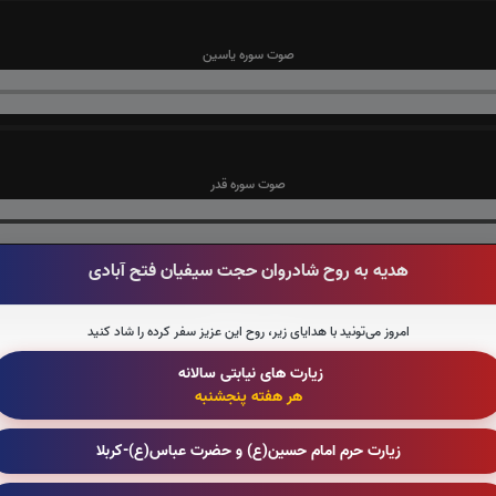
صوت سوره یاسین
صوت سوره قدر
هدیه به روح شادروان حجت سیفیان فتح آبادی
صوت سوره واقعه
امروز می‌تونید با هدایای زیر، روح این عزیز سفر کرده را شاد کنید
زیارت های نیابتی سالانه
هر هفته پنجشنبه
صوت سوره ملک
زیارت حرم امام حسین(ع) و حضرت عباس(ع)-کربلا