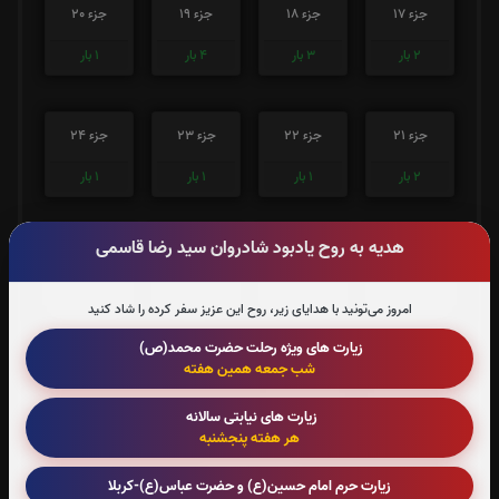
جزء 17
جزء 18
جزء 19
جزء 20
2
بار
3
بار
4
بار
1
بار
جزء 21
جزء 22
جزء 23
جزء 24
2
بار
1
بار
1
بار
1
بار
هدیه به روح یادبود شادروان سید رضا قاسمی
جزء 25
جزء 26
جزء 27
جزء 28
1
بار
1
بار
1
بار
1
بار
امروز می‌تونید با هدایای زیر، روح این عزیز سفر کرده را شاد کنید
زیارت های ویژه رحلت حضرت محمد(ص)
شب جمعه همین هفته
جزء 29
جزء 30
زیارت های نیابتی سالانه
1
بار
1
بار
هر هفته پنجشنبه
صوت جزء شماره 1
زیارت حرم امام حسین(ع) و حضرت عباس(ع)-کربلا