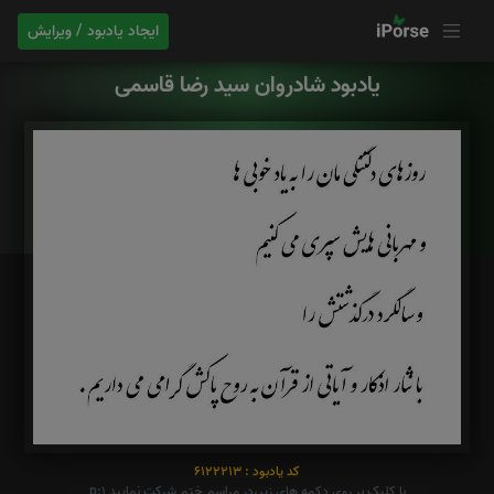
ایجاد یادبود / ویرایش
یادبود شادروان سید رضا قاسمی
کد یادبود : 6122213
با کلیک بر روی دکمه های زیر،در مراسم ختم شرکت نمایید p:1