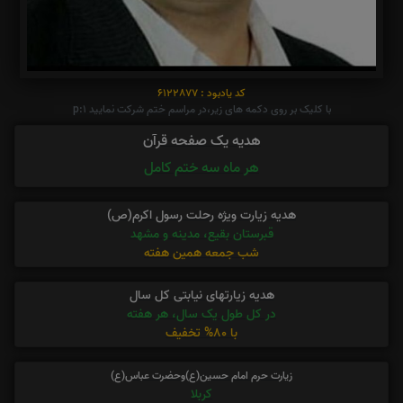
کد یادبود : 6122877
با کلیک بر روی دکمه های زیر،در مراسم ختم شرکت نمایید p:1
هدیه یک صفحه قرآن
هر ماه سه ختم کامل
هدیه زیارت ویژه رحلت رسول اکرم(ص)
قبرستان بقیع، مدینه و مشهد
شب جمعه همین هفته
هدیه زیارتهای نیابتی کل سال
در کل طول یک سال، هر هفته
با 80% تخفیف
زیارت حرم امام حسین(ع)وحضرت عباس(ع)
کربلا