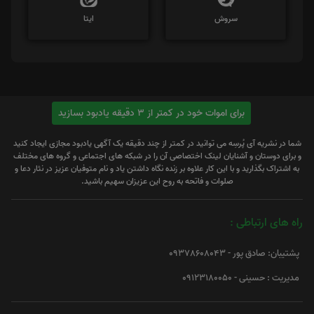
سروش
ایتا
برای اموات خود در کمتر از 3 دقیقه یادبود بسازید
شما در نشریه آی پُرسِه می توانید در کمتر از چند دقیقه یک آگهی یادبود مجازی ایجاد کنید
و برای دوستان و آشنایان لینک اختصاصی آن را در شبکه های اجتماعی و گروه های مختلف
به اشتراک بگذارید و با این کار علاوه بر زنده نگاه داشتن یاد و نام متوفیان عزیز در نثار دعا و
صلوات و فاتحه به روح این عزیزان سهیم باشید.
راه های ارتباطی :
پشتیبان: صادق پور - 09378608043
مدیریت : حسینی - 09123180050