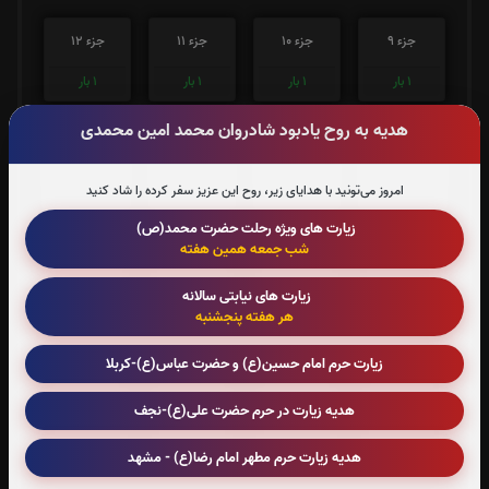
جزء 9
جزء 10
جزء 11
جزء 12
1
بار
1
بار
1
بار
1
بار
هدیه به روح یادبود شادروان محمد امین محمدی
جزء 13
جزء 14
جزء 15
جزء 16
امروز می‌تونید با هدایای زیر، روح این عزیز سفر کرده را شاد کنید
2
بار
1
بار
1
بار
1
بار
زیارت های ویژه رحلت حضرت محمد(ص)
شب جمعه همین هفته
جزء 17
جزء 18
جزء 19
جزء 20
زیارت های نیابتی سالانه
هر هفته پنجشنبه
1
بار
2
بار
1
بار
1
بار
زیارت حرم امام حسین(ع) و حضرت عباس(ع)-کربلا
جزء 21
جزء 22
جزء 23
جزء 24
هدیه زیارت در حرم حضرت علی(ع)-نجف
1
بار
0
بار
0
بار
0
بار
هدیه زیارت حرم مطهر امام رضا(ع) - مشهد