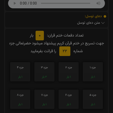
دعای توسل:
متن دعای توسل
0
تعداد دفعات ختم قران:
بار
جهت تسریع در ختم قرآن کریم پیشنهاد میشود حضرتعالی جزء
22
شماره
را قرائت بفرمایید
جزء 1
جزء 2
جزء 3
جزء 4
1
بار
1
بار
2
بار
1
بار
جزء 5
جزء 6
جزء 7
جزء 8
1
بار
1
بار
1
بار
1
بار