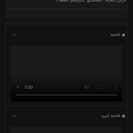
آدرس آرامگاه : اسلامشهر ،دارلسلام ،قطعه ۹
فاتحه
فاتحه کبیره