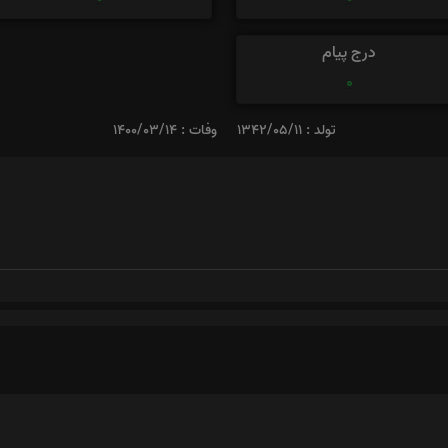
درج پیام
0
تولد : 1342/05/11
وفات : 1400/03/14