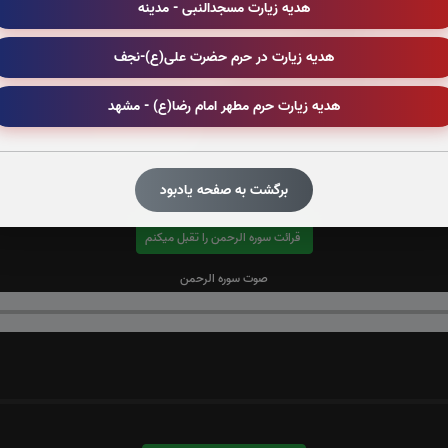
هدیه زیارت مسجدالنبی - مدینه
هدیه زیارت در حرم حضرت علی(ع)-نجف
هدیه زیارت حرم مطهر امام رضا(ع) - مشهد
برگشت به صفحه یادبود
قرائت سوره الرحمن را تقبل میکنم
صوت سوره الرحمن