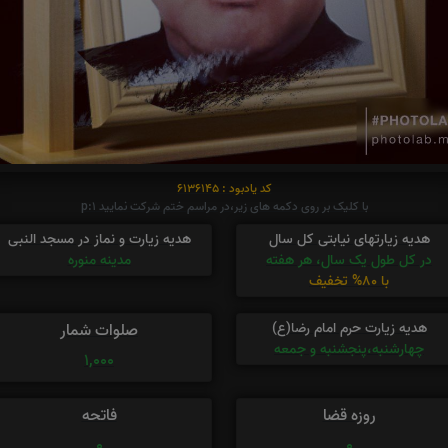
کد یادبود : 6136145
با کلیک بر روی دکمه های زیر،در مراسم ختم شرکت نمایید p:1
هدیه زیارتهای نیابتی کل سال
هدیه زیارت و نماز در مسجد النبی
در کل طول یک سال، هر هفته
مدینه منوره
با 80% تخفیف
هدیه زیارت حرم امام رضا(ع)
صلوات شمار
چهارشنبه،پنجشنبه و جمعه
1,000
روزه قضا
فاتحه
0
0