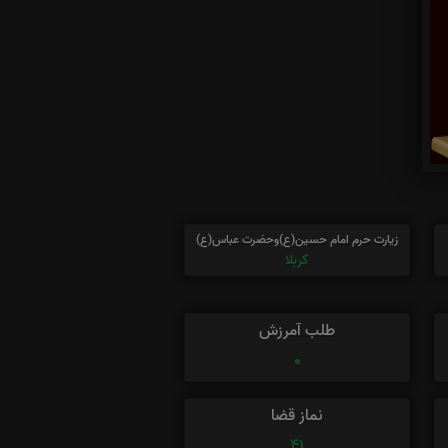
زیارت حرم امام حسین(ع)وحضرت عباس(ع)
کربلا
طلب آمرزش
0
نماز قضا
41